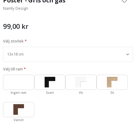
Poster - Gris och gås
början
Namly Design
av
bildgalleriet
99,00 kr
Välj storlek
Välj till ram
Ingen ram
Svart
Vit
Ek
Valnöt