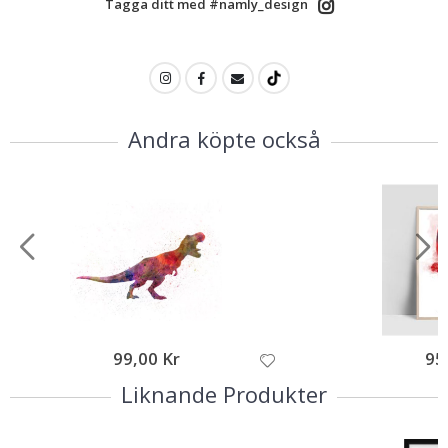
Tagga ditt med #namly_design
Andra köpte också
99,00 Kr
95
Liknande Produkter