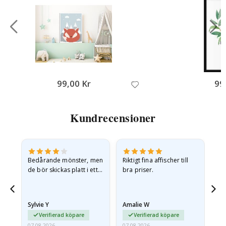
99,00 Kr
99
Kundrecensioner
Bedårande mönster, men
Riktigt fina affischer till
All
de bör skickas platt i ett
bra priser.
styvt kuvert. eftersom de
anlände hoprullade och
lite skrynkliga,…
Sylvie Y
Amalie W
Ka
Verifierad köpare
Verifierad köpare
07.08.2026
07.08.2026
07.