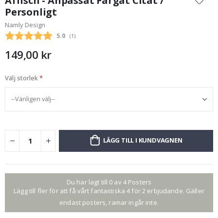
Affisch - Anpassat Färgat Citat /
början
Personligt
av
Namly Design
bildgalleriet
Snittbetyg:
5.0
(
röster:
1
)
149,00 kr
Välj storlek
LÄGG TILL I KUNDVAGNEN
Du har lagt till 0 av 4 Posters
Lägg till fler för att få vårt fantastiska 4 för 2 erbjudande. Gäller
endast posters, ramar ingår inte.