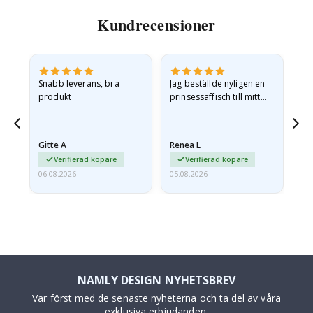
Kundrecensioner
en
Snabb leverans, bra
Jag beställde nyligen en
Jag
produkt
prinsessaffisch till mitt
är
.
barnbarn. Postern var
oc
något fraktskadad. Jag
va
mailade problemet och…
Gitte A
Renea L
Sa
Verifierad köpare
Verifierad köpare
06.08.2026
05.08.2026
05.
NAMLY DESIGN NYHETSBREV
Var först med de senaste nyheterna och ta del av våra
exklusiva erbjudanden.