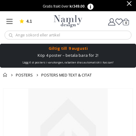
Gratis frakt över
kr349.00
.
4.1
Baserat på 1025 betyg
artikl
0
Kundv
Giltig till
9 augusti
Köp 4 poster – betala bara för 2!
Lägg 4 st posters i varukorgen, rabatten dras automatiskt i kassan!
POSTERS
POSTERS MED TEXT & CITAT
Du kanske också
Kundvagn
Hoppa
gillar detta ✔
till
Till kassan
slutet
av
bildgalleriet