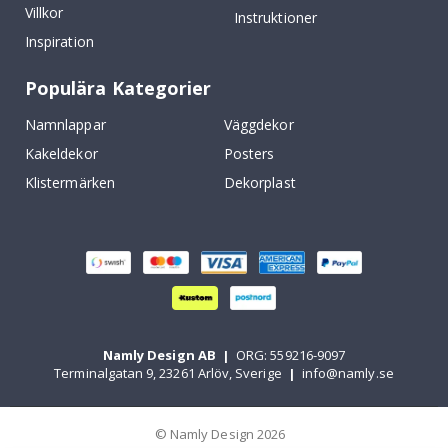
Villkor
Instruktioner
Inspiration
Populära Kategorier
Namnlappar
Väggdekor
Kakeldekor
Posters
Klistermärken
Dekorplast
Namly Design AB
|
ORG: 559216-9097
Terminalgatan 9, 23261 Arlöv, Sverige
|
info@namly.se
© Namly Design 2026