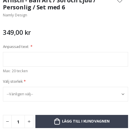
Affisch - Bah Art / Sol och Ljud /
början
Personlig / Set med 6
av
Namly Design
bildgalleriet
349,00 kr
Anpassad text
Max: 20 tecken
Välj storlek
LÄGG TILL I KUNDVAGNEN