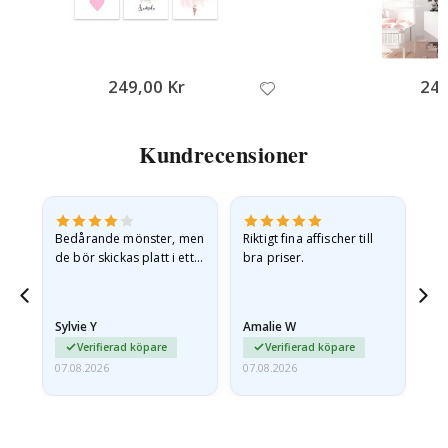
249,00 Kr
249
Kundrecensioner
Bedårande mönster, men
Riktigt fina affischer till
All
de bör skickas platt i ett
bra priser.
styvt kuvert. eftersom de
anlände hoprullade och
lite skrynkliga,…
Sylvie Y
Amalie W
Ka
Verifierad köpare
Verifierad köpare
07.08.2026
07.08.2026
07.