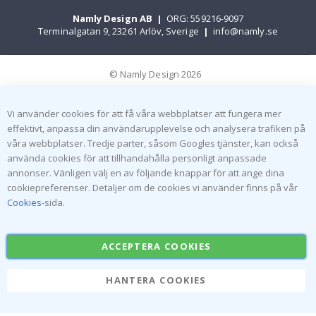
Namly Design AB
|
ORG: 559216-9097
Terminalgatan 9, 23261 Arlöv, Sverige
|
info@namly.se
© Namly Design 2026
Vi använder cookies för att få våra webbplatser att fungera mer
effektivt, anpassa din användarupplevelse och analysera trafiken på
våra webbplatser. Tredje parter, såsom Googles tjänster, kan också
använda cookies för att tillhandahålla personligt anpassade
annonser. Vänligen välj en av följande knappar för att ange dina
cookiepreferenser. Detaljer om de cookies vi använder finns på vår
Cookies
-sida.
ACCEPTERA COOKIES
HANTERA COOKIES