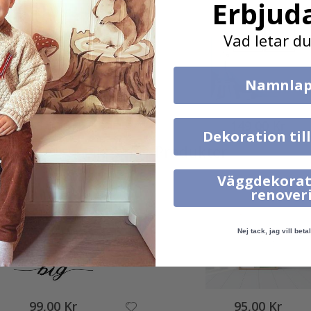
Erbjud
Vad letar du
Namnlap
95,00 Kr
149,00 Kr
Dekoration til
Liknande Produkter
Väggdekorat
renover
Nej tack, jag vill betal
99,00 Kr
95,00 Kr