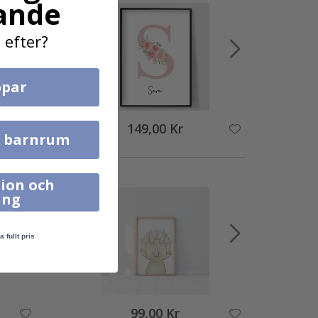
ande
 efter?
par
149,00 Kr
l barnrum
ion och
ing
a fullt pris
99,00 Kr