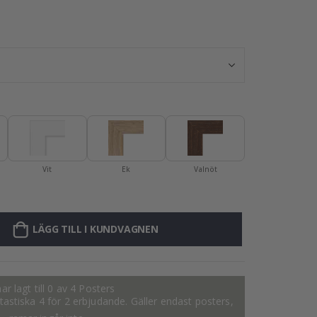
Självhäftande k
Vit
Ek
Valnöt
LÄGG TILL I KUNDVAGNEN
ar lagt till 0 av 4 Posters
fantastiska 4 för 2 erbjudande. Gäller endast posters,