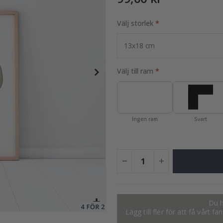
Välj storlek
99,00 Kr
Välj till ram
Ingen ram
Svart
Du h
Lägg till fler för att få vårt 