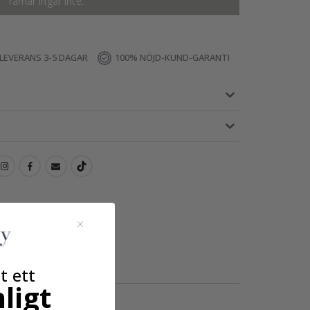
ramar ingår inte.
LEVERANS 3-5 DAGAR
100% NÖJD-KUND-GARANTI
t ett
ligt