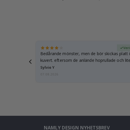
fierad köpare
Veri
Bedårande mönster, men de bör skickas platt i 
kuvert. eftersom de anlände hoprullade och lite
…
Sylvie Y
07.08.2026
NAMLY DESIGN NYHETSBREV