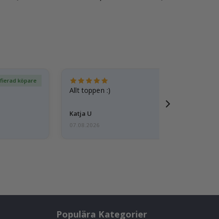
ifierad köpare
Ver
Allt toppen :)
Katja U
07.08.2026
Populära Kategorier