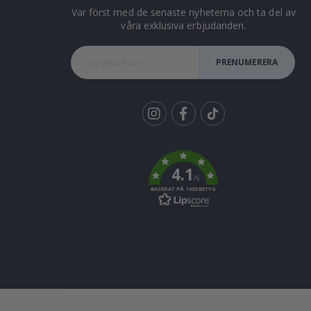
Var först med de senaste nyheterna och ta del av
våra exklusiva erbjudanden.
PRENUMERERA
Tik
To
k
4.1
/5
BASERAT PÅ 1029 BETYG