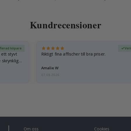
Kundrecensioner
fierad köpare
Ver
ett styvt
Riktigt fina affischer till bra priser.
 skrynkliga,
Amalie W
07.08.2026
Om oss
Cookies