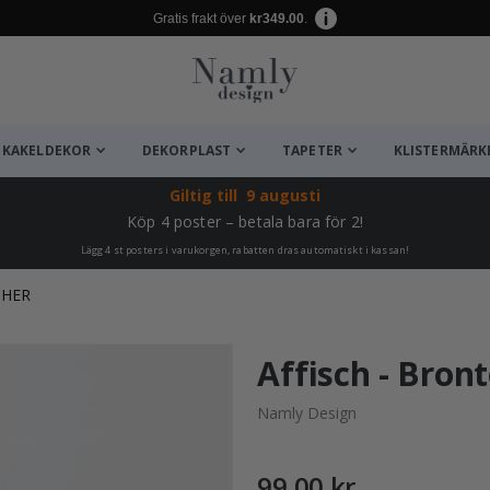
Gratis frakt över
kr349.00
.
KAKELDEKOR
DEKORPLAST
TAPETER
KLISTERMÄRK
Giltig till
9 augusti
Köp 4 poster – betala bara för 2!
Lägg 4 st posters i varukorgen, rabatten dras automatiskt i kassan!
CHER
ta ✔
Affisch - Bron
Namly Design
99,00 kr