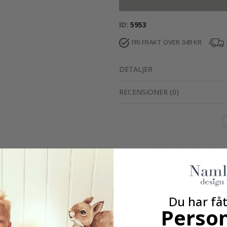
ID
5953
FRI FRAKT ÖVER 349 KR
DETALJER
RECENSIONER
(
0
)
Verklig inspiration från våra glada kunder!
Tagga ditt med #namly_design
Du har fåt
Andra köpte också
Person