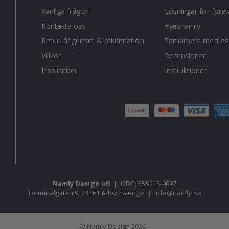
Vanliga frågor
Lösningar för före
Kontakta oss
#yesnamly
Retur, ångerrätt & reklamation
Samarbeta med os
Villkor
Recensioner
Inspiration
Instruktioner
Namly Design AB
|
ORG: 559216-9097
Terminalgatan 9, 23261 Arlöv, Sverige
|
info@namly.se
© Namly Design 2026