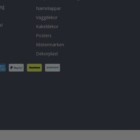
tag
Namnlappar
Väggdekor
s!
Kakeldekor
Posters
Klistermärken
Dekorplast