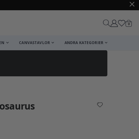
artikl
0
Kundv
EN
CANVASTAVLOR
ANDRA KATEGORIER
Kundvagn
Till kassan
tosaurus