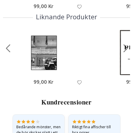
99,00 Kr
95
Liknande Produkter
99,00 Kr
95
Kundrecensioner
Bedårande mönster, men
Riktigt fina affischer till
All
de bör skickas platt i ett
bra priser.