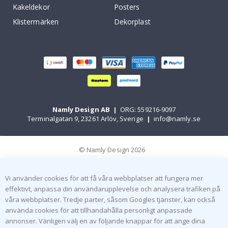
Kakeldekor
Posters
Klistermärken
Dekorplast
Namly Design AB
|
ORG: 559216-9097
Terminalgatan 9, 23261 Arlöv, Sverige
|
info@namly.se
© Namly Design 2026
Vi använder cookies för att få våra webbplatser att fungera mer
effektivt, anpassa din användarupplevelse och analysera trafiken på
våra webbplatser. Tredje parter, såsom Googles tjänster, kan också
använda cookies för att tillhandahålla personligt anpassade
annonser. Vänligen välj en av följande knappar för att ange dina