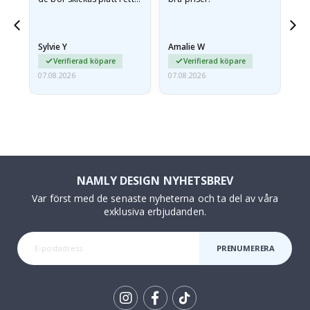
styvt kuvert. eftersom de
anlände hoprullade och
lite skrynkliga,…
Sylvie Y
Amalie W
Ka
Verifierad köpare
Verifierad köpare
07.08.2026
07.08.2026
07.
NAMLY DESIGN NYHETSBREV
Var först med de senaste nyheterna och ta del av våra
exklusiva erbjudanden.
PRENUMERERA