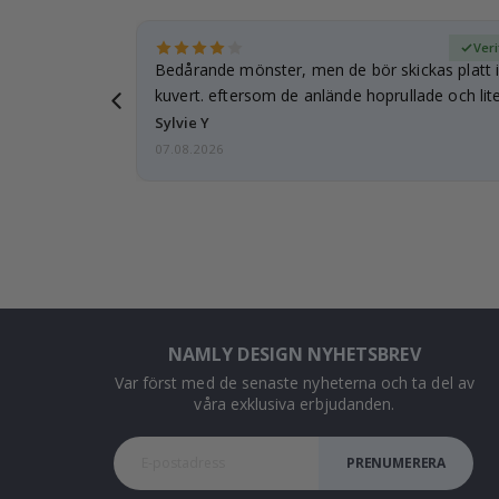
fierad köpare
Veri
Bedårande mönster, men de bör skickas platt i 
kuvert. eftersom de anlände hoprullade och lite
…
Sylvie Y
07.08.2026
NAMLY DESIGN NYHETSBREV
Var först med de senaste nyheterna och ta del av
våra exklusiva erbjudanden.
PRENUMERERA