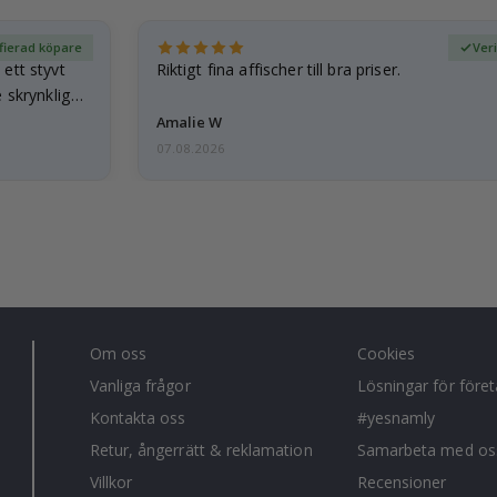
fierad köpare
Ver
ett styvt
Riktigt fina affischer till bra priser.
 skrynkliga,
Amalie W
07.08.2026
Om oss
Cookies
Vanliga frågor
Lösningar för före
Kontakta oss
#yesnamly
Retur, ångerrätt & reklamation
Samarbeta med os
Villkor
Recensioner