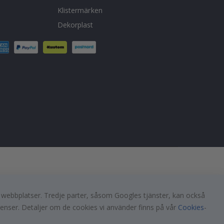
Klistermärken
Dekorplast
a webbplatser. Tredje parter, såsom Googles tjänster, kan också
renser. Detaljer om de cookies vi använder finns på vår
Cookies
-