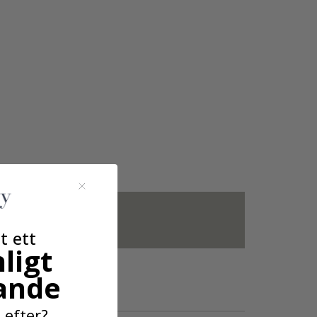
amar ingår inte.
t ett
ligt
ande
 efter?