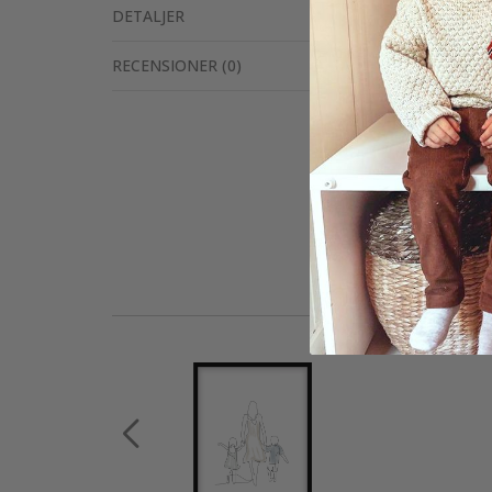
DETALJER
RECENSIONER
(
0
)