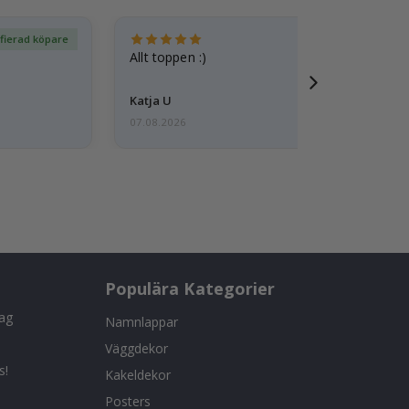
ifierad köpare
Ver
Allt toppen :)
Katja U
07.08.2026
Populära Kategorier
tag
Namnlappar
Väggdekor
s!
Kakeldekor
Posters