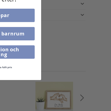
par
l barnrum
ion och
ing
a fullt pris