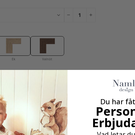
Ek
Valnöt
Du har lagt till 0 av 4 Posters
för att få vårt fantastiska 4 för 2 erbjudande. Gäller endast posters, r
Du har fåt
Person
Erbjud
100% NÖJD-KUND-GARANTI
Vad letar du