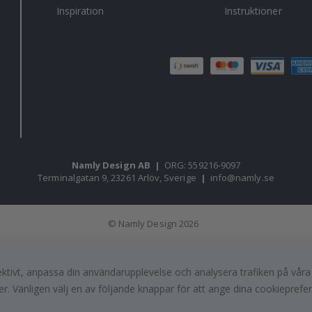
Inspiration
Instruktioner
Namly Design AB
|
ORG: 559216-9097
Terminalgatan 9, 23261 Arlöv, Sverige
|
info@namly.se
© Namly Design 2026
fektivt, anpassa din användarupplevelse och analysera trafiken på vår
r. Vänligen välj en av följande knappar för att ange dina cookieprefe