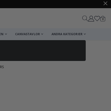
artikl
0
Kundv
EN
CANVASTAVLOR
ANDRA KATEGORIER
RS
Kundvagn
Till kassan