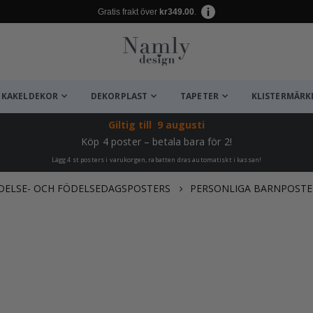
Gratis frakt över
kr349.00
.
KAKELDEKOR
DEKORPLAST
TAPETER
KLISTERMÄRK
Giltig till
9 augusti
Köp 4 poster – betala bara för 2!
Lägg 4 st posters i varukorgen, rabatten dras automatiskt i kassan!
DELSE- OCH FÖDELSEDAGSPOSTERS
PERSONLIGA BARNPOSTE
ta ✔