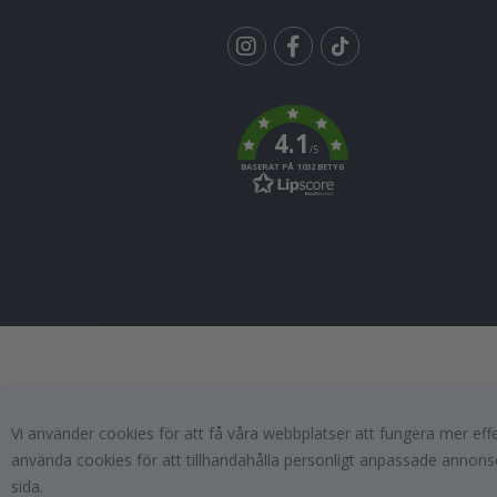
Tik
To
k
4.1
/5
BASERAT PÅ 1032 BETYG
Vi använder cookies för att få våra webbplatser att fungera mer ef
använda cookies för att tillhandahålla personligt anpassade annonse
sida.