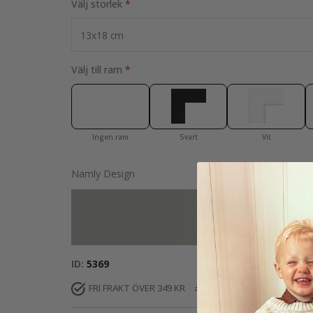
Välj storlek
Välj till ram
Ingen ram
Svart
Vit
Namly Design
Lägg till fler 
ID
5369
FRI FRAKT ÖVER 349 KR
LEVERANS 3-5 DAGAR