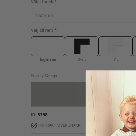
Välj storlek
Välj till ram
Ingen ram
Svart
Vit
Namly Design
Lägg till fler 
ID
5398
FRI FRAKT ÖVER 349 KR
LEVERANS 3-5 DAGAR