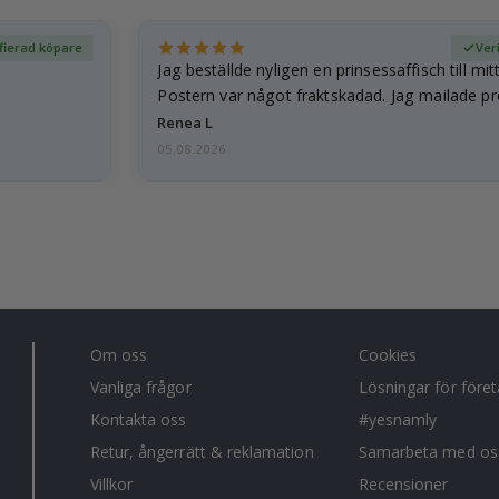
ifierad köpare
Ver
Jag beställde nyligen en prinsessaffisch till mit
Postern var något fraktskadad. Jag mailade p
och…
Renea L
05.08.2026
Om oss
Cookies
Vanliga frågor
Lösningar för före
Kontakta oss
#yesnamly
Retur, ångerrätt & reklamation
Samarbeta med os
Villkor
Recensioner