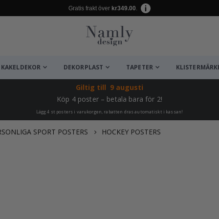
Gratis frakt över
kr349.00
.
KAKELDEKOR
DEKORPLAST
TAPETER
KLISTERMÄRK
Giltig till
9 augusti
Köp 4 poster – betala bara för 2!
Lägg 4 st posters i varukorgen, rabatten dras automatiskt i kassan!
RSONLIGA SPORT POSTERS
HOCKEY POSTERS
ta ✔