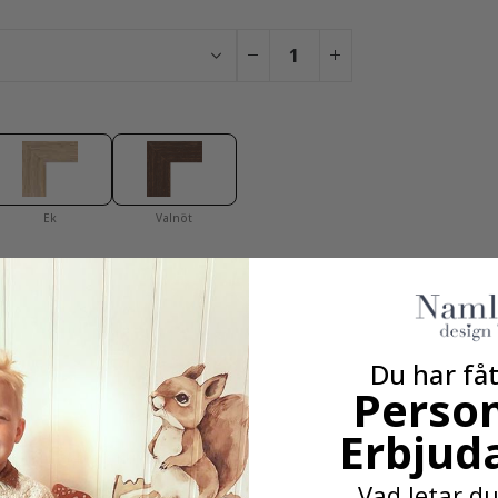
Ek
Valnöt
Du har lagt till 0 av 4 Posters
för att få vårt fantastiska 4 för 2 erbjudande. Gäller endast posters, r
Du har fåt
Person
Erbjud
100% NÖJD-KUND-GARANTI
Vad letar du