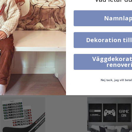
Namnlap
Dekoration til
Verklig inspiration från våra glada kunder!
Väggdekorat
renover
Tagga ditt med #namly_design
Nej tack, jag vill betal
Andra köpte också