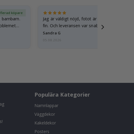
ifierad köpare
Ver
t barnbarn.
Jag är väldigt nöjd, fotot är välgjort och ram
roblemet
fin. Och leveransen var snabb.
Sandra G
05.08.2026
Populära Kategorier
tag
Namnlappar
Väggdekor
s!
Kakeldekor
Posters