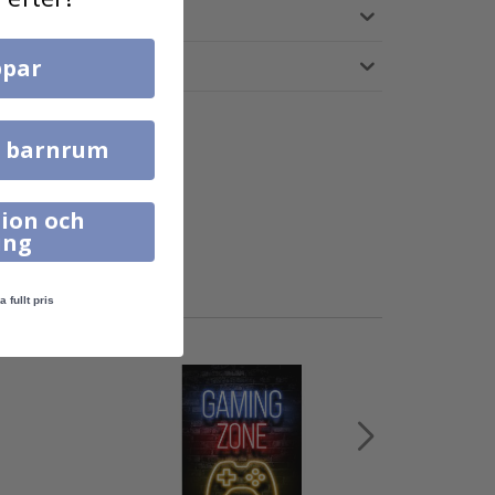
par
l barnrum
ion och
ing
a fullt pris