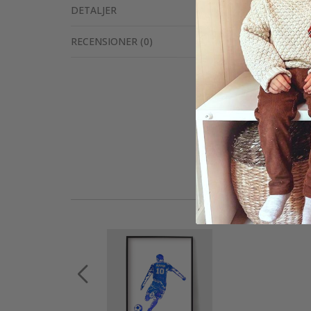
DETALJER
RECENSIONER
(
0
)