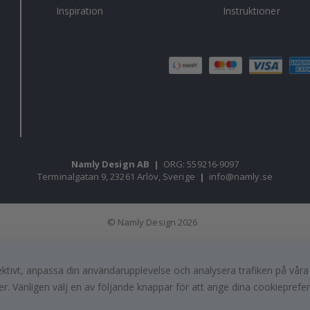
Inspiration
Instruktioner
Namly Design AB
|
ORG: 559216-9097
Terminalgatan 9, 23261 Arlöv, Sverige
|
info@namly.se
© Namly Design 2026
fektivt, anpassa din användarupplevelse och analysera trafiken på vår
r. Vänligen välj en av följande knappar för att ange dina cookieprefe