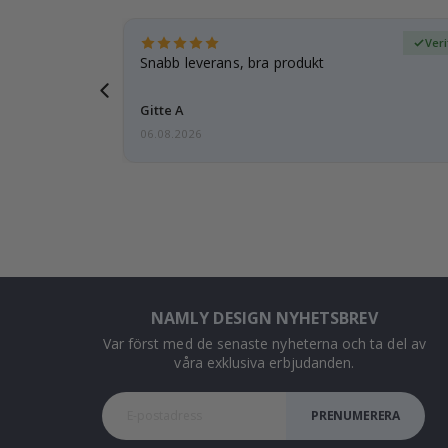
fierad köpare
Ver
 tanke på
Snabb leverans, bra produkt
d i förväg
Gitte A
06.08.2026
NAMLY DESIGN NYHETSBREV
Var först med de senaste nyheterna och ta del av
våra exklusiva erbjudanden.
PRENUMERERA