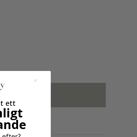
amar ingår inte.
t ett
ligt
ande
 efter?