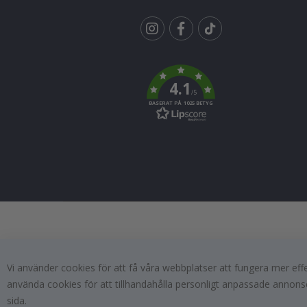
Tik
To
k
4.1
/5
BASERAT PÅ 1025 BETYG
Vi använder cookies för att få våra webbplatser att fungera mer ef
använda cookies för att tillhandahålla personligt anpassade annonse
sida.