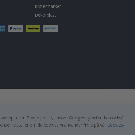
Klistermärken
Dekorplast
a webbplatser. Tredje parter, såsom Googles tjänster, kan också
renser. Detaljer om de cookies vi använder finns på vår
Cookies
-