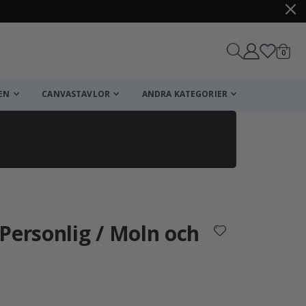
artikl
0
Kundv
EN
CANVASTAVLOR
ANDRA KATEGORIER
Kundvagn
Till kassan
 Personlig / Moln och