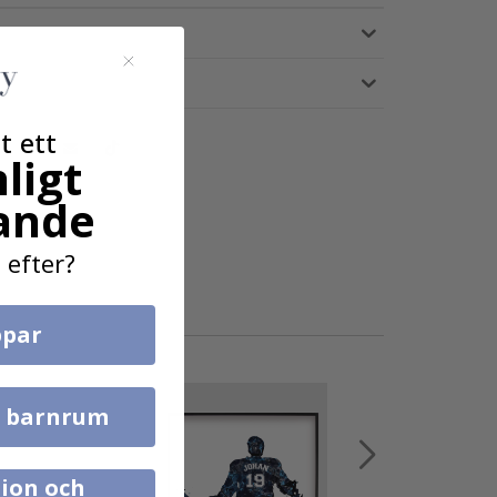
t ett
ligt
ande
 efter?
par
l barnrum
ion och