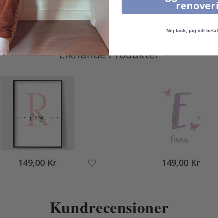
renover
Nej tack, jag vill betal
95,00 Kr
149,00 Kr
Liknande Produkter
149,00 Kr
149,00 Kr
Kundrecensioner