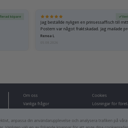
ifierad köpare
Ver
Jag beställde nyligen en prinsessaffisch till mit
Postern var något fraktskadad. Jag mailade p
och…
Renea L
05.08.2026
Om oss
Cookies
Vanliga frågor
Lösningar för före
Kontakta oss
#yesnamly
Retur, ångerrätt & reklamation
Samarbeta med os
fektivt, anpassa din användarupplevelse och analysera trafiken på vår
r. Vänligen välj en av följande knappar för att ange dina cookieprefe