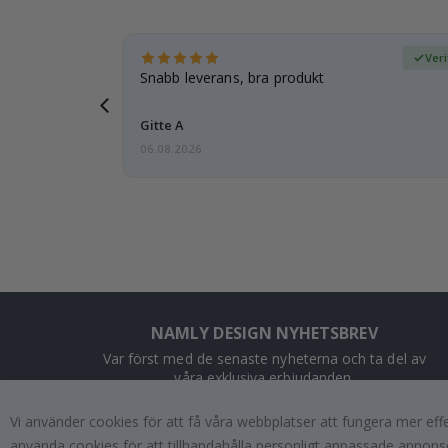
fierad köpare
Ver
 tanke på
Snabb leverans, bra produkt
d i förväg
Gitte A
06.08.2026
NAMLY DESIGN NYHETSBREV
Var först med de senaste nyheterna och ta del av
våra exklusiva erbjudanden.
Vi använder cookies för att få våra webbplatser att fungera mer ef
PRENUMERERA
använda cookies för att tillhandahålla personligt anpassade annonse