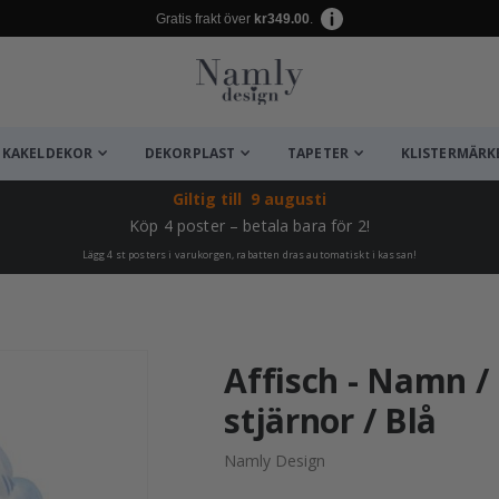
Gratis frakt över
kr349.00
.
KAKELDEKOR
DEKORPLAST
TAPETER
KLISTERMÄRK
Giltig till
9 augusti
Köp 4 poster – betala bara för 2!
Lägg 4 st posters i varukorgen, rabatten dras automatiskt i kassan!
ta ✔
Affisch - Namn /
stjärnor / Blå
Namly Design