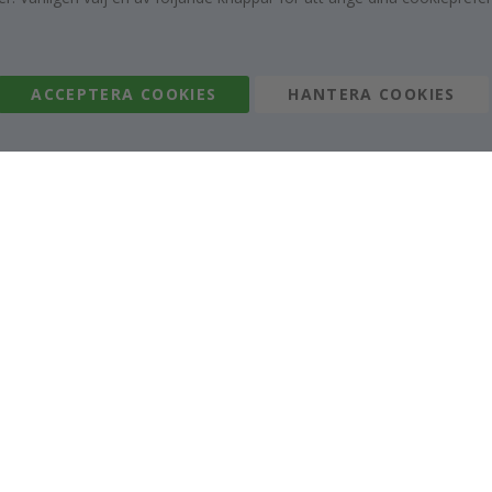
Villkor
Recensioner
Inspiration
Instruktioner
ACCEPTERA COOKIES
HANTERA COOKIES
Namly Design AB
|
ORG: 559216-9097
Terminalgatan 9, 23261 Arlöv, Sverige
|
info@namly.se
© Namly Design 2026