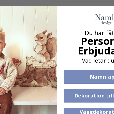
DETALJER
RECENSIONER
(
0
)
Du har fåt
Person
Erbjud
Verklig inspiration från våra glada kunder!
Vad letar du
Tagga ditt med #namly_design
Andra köpte också
Namnlap
Dekoration til
Väggdekorat