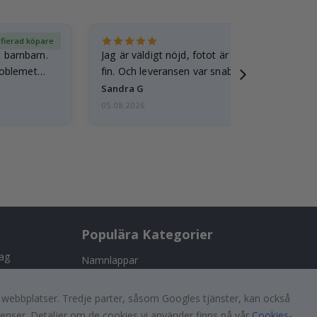
ifierad köpare
Ver
t barnbarn.
Jag är väldigt nöjd, fotot är välgjort och ram
roblemet
fin. Och leveransen var snabb.
Sandra G
05.08.2026
Populära Kategorier
tag
Namnlappar
Väggdekor
s!
a webbplatser. Tredje parter, såsom Googles tjänster, kan också
Kakeldekor
renser. Detaljer om de cookies vi använder finns på vår
Cookies
-