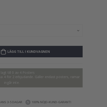
Personlig Poste
LÄGG TILL I KUNDVAGNEN
lagt till 0 av 4 Posters
tiska 4 för 2 erbjudande. Gäller endast posters, ramar
ingår inte.
RANS 3-5 DAGAR
100% NÖJD-KUND-GARANTI