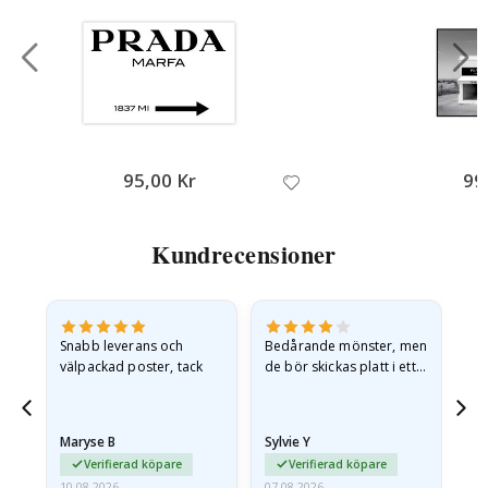
95,00 Kr
99
Kundrecensioner
n
Snabb leverans och
Bedårande mönster, men
Rik
.
välpackad poster, tack
de bör skickas platt i ett
bra
styvt kuvert. eftersom de
anlände hoprullade och
lite skrynkliga,…
Maryse B
Sylvie Y
Am
Verifierad köpare
Verifierad köpare
10.08.2026
07.08.2026
07.