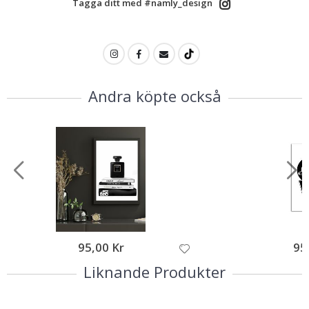
Tagga ditt med #namly_design
Andra köpte också
95,00 Kr
95
Liknande Produkter