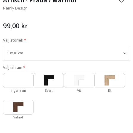
Affisch - Prada / Marmor
början
Namly Design
av
bildgalleriet
99,00 kr
Välj storlek
Välj till ram
Ingen ram
Svart
Vit
Ek
Valnöt