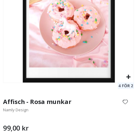
Poster - Pink Bubs Candy
Po
99,00 Kr
Hoppa
till
Affisch - Rosa munkar
början
Namly Design
av
bildgalleriet
99,00 kr