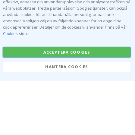
effektivt, anpassa din användarupplevelse och analysera trafiken på
våra webbplatser. Tredje parter, såsom Googles tjänster, kan också
NAMLY DESIGN NYHETSBREV
använda cookies för att tillhandahålla personligt anpassade
Var först med de senaste nyheterna och ta del av våra
annonser. Vänligen välj en av följande knappar för att ange dina
exklusiva erbjudanden.
cookiepreferenser. Detaljer om de cookies vi använder finns på vår
Cookies
-sida.
PRENUMERERA
ACCEPTERA COOKIES
HANTERA COOKIES
Tik
To
k
4.1
/5
BASERAT PÅ 1025 BETYG
Om oss
Cookies
Vanliga frågor
Lösningar för företag