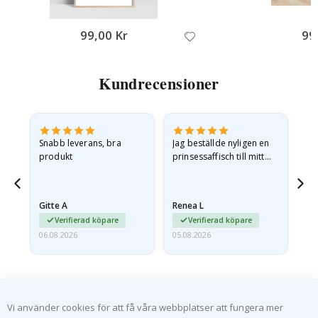
99,00 Kr
99
Kundrecensioner
Snabb leverans, bra
Jag beställde nyligen en
Jag
produkt
prinsessaffisch till mitt
är
t.
barnbarn. Postern var
oc
något fraktskadad. Jag
va
äg
mailade problemet och…
Gitte A
Renea L
Sa
Verifierad köpare
Verifierad köpare
06.08.2026
05.08.2026
05.
Vi använder cookies för att få våra webbplatser att fungera mer