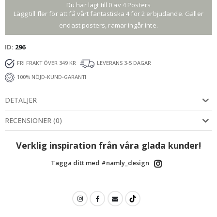
Personligt
Du har lagt till 0 av 4 Posters
Lägg till fler för att få vårt fantastiska 4 för 2 erbjudande. Gäller
Erbjudande
endast posters, ramar ingår inte.
Vad letar du efter?
ID
296
FRI FRAKT ÖVER 349 KR
LEVERANS 3-5 DAGAR
Namnlappar
100% NÖJD-KUND-GARANTI
DETALJER
Dekoration till
barnrum
RECENSIONER
(
0
)
Väggdekoration
Verklig inspiration från våra glada kunder!
och renovering
Tagga ditt med #namly_design
Nej Tack, jag betalar fullt pris