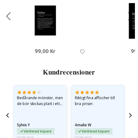
99,00 Kr
99
Kundrecensioner
Bedårande mönster, men
Riktigt fina affischer till
All
de bör skickas platt i ett
bra priser.
styvt kuvert. eftersom de
anlände hoprullade och
lite skrynkliga,…
Sylvie Y
Amalie W
Ka
Verifierad köpare
Verifierad köpare
07.08.2026
07.08.2026
07.