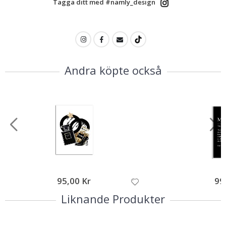
Tagga ditt med #namly_design
Andra köpte också
95,00 Kr
99
Liknande Produkter