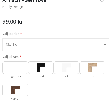
Affisch – Self love
början
Namly Design
av
bildgalleriet
99,00 kr
Välj storlek
Välj till ram
Ingen ram
Svart
Vit
Ek
Valnöt