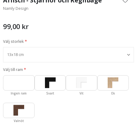
Affisch - Stjärnor och Regnbåge
början
Namly Design
av
bildgalleriet
99,00 kr
Välj storlek
Välj till ram
Ingen ram
Svart
Vit
Ek
Valnöt