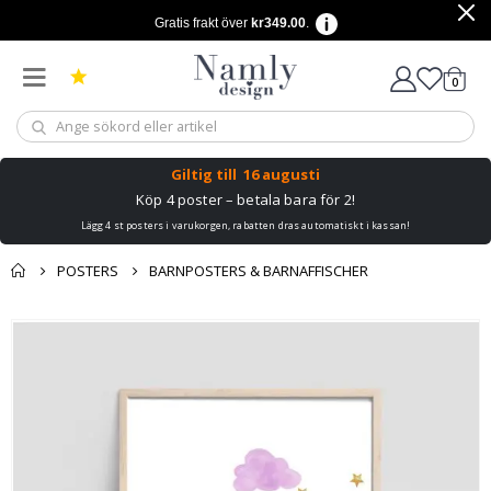
Gratis frakt över
kr349.00
.
artikl
0
Kundv
Giltig till
16 augusti
Köp 4 poster – betala bara för 2!
Lägg 4 st posters i varukorgen, rabatten dras automatiskt i kassan!
POSTERS
BARNPOSTERS & BARNAFFISCHER
Du kanske också
Kundvagn
Hoppa
gillar detta ✔
till
Till kassan
slutet
av
bildgalleriet