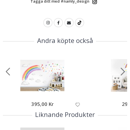
Tagga ditt med #namly_design
Andra köpte också
395,00 Kr
299
Liknande Produkter