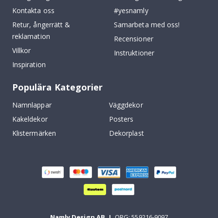
Kontakta oss
#yesnamly
Retur, ångerrätt &
Samarbeta med oss!
reklamation
Recensioner
Villkor
Instruktioner
Inspiration
Populära Kategorier
Namnlappar
Väggdekor
Kakeldekor
Posters
Klistermärken
Dekorplast
Namly Design AB
|
ORG: 559216-9097