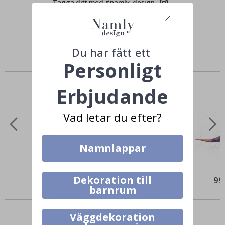
Tagga ditt med #namly_design
Du har fått ett
Personligt
Andra köpte också
Erbjudande
Vad letar du efter?
Namnlappar
Dekoration till
99,00 Kr
99
barnrum
Liknande Produkter
Väggdekoration