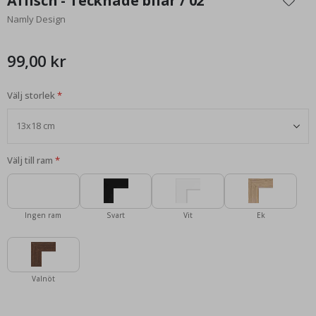
Affisch - Tecknade bilar / 02
början
Namly Design
av
bildgalleriet
99,00 kr
Välj storlek
Välj till ram
Ingen ram
Svart
Vit
Ek
Valnöt