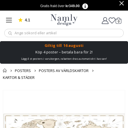
Gratis frakt över
kr349.00
.
4.1
Baserat på 1034 betyg
artikl
0
Kundv
Giltig till
16 augusti
Köp 4 poster – betala bara för 2!
Lägg 4 st posters i varukorgen, rabatten dras automatiskt i kassan!
POSTERS
POSTERS AV VÄRLDSKARTOR
KARTOR & STÄDER
Du kanske också
Kundvagn
Hoppa
gillar detta ✔
till
Till kassan
slutet
av
bildgalleriet