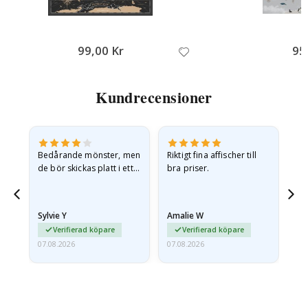
99,00 Kr
95
Kundrecensioner
Bedårande mönster, men
Riktigt fina affischer till
All
de bör skickas platt i ett
bra priser.
styvt kuvert. eftersom de
anlände hoprullade och
lite skrynkliga,…
Sylvie Y
Amalie W
Ka
Verifierad köpare
Verifierad köpare
07.08.2026
07.08.2026
07.