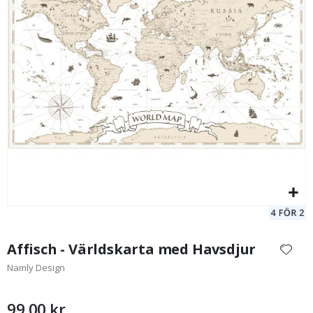
Personlig Poster - Familjeresor Världskarta
Ka
149,00 Kr
Hoppa
till
Affisch - Världskarta med Havsdjur
början
Namly Design
av
bildgalleriet
99,00 kr