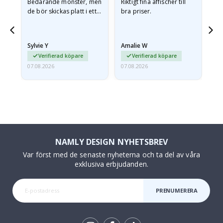
Bedårande mönster, men
Riktigt fina affischer till
All
de bör skickas platt i ett
bra priser.
styvt kuvert. eftersom de
anlände hoprullade och
lite skrynkliga,…
Sylvie Y
Amalie W
Ka
Verifierad köpare
Verifierad köpare
07.08.2026
07.08.2026
07.
NAMLY DESIGN NYHETSBREV
Var först med de senaste nyheterna och ta del av våra
exklusiva erbjudanden.
PRENUMERERA