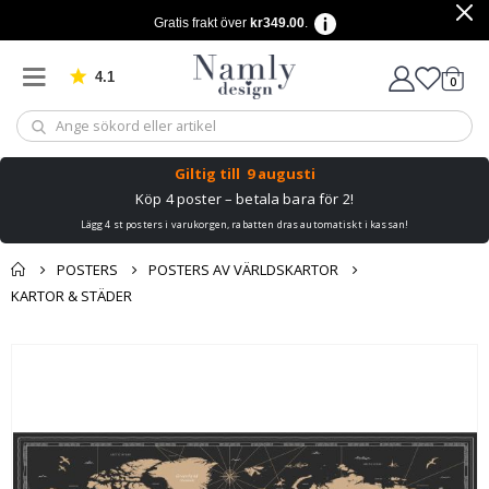
Gratis frakt över
kr349.00
.
4.1
Baserat på 1029 betyg
artikl
0
Kundv
Giltig till
9 augusti
Köp 4 poster – betala bara för 2!
Lägg 4 st posters i varukorgen, rabatten dras automatiskt i kassan!
POSTERS
POSTERS AV VÄRLDSKARTOR
KARTOR & STÄDER
Du kanske också
Kundvagn
Hoppa
gillar detta ✔
till
Till kassan
slutet
av
bildgalleriet