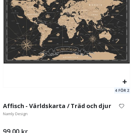
Poster - Solsystemets Illustration
Po
95,00 Kr
Hoppa
till
Affisch - Världskarta / Träd och djur
början
Namly Design
av
bildgalleriet
99,00 kr