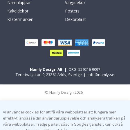
Namnlappar
Väggdekor
Kakeldekor
Posters
Klistermärken
Dekorplast
Namly Design AB
|
ORG: 559216-9097
Terminalgatan 9, 23261 Arlöv, Sverige
|
info@namly.se
© Namly Design 2026
Vi använder cookies för att få våra webbplatser att fungera mer
effektivt, anpassa din användarupplevelse och analysera trafiken på
våra webbplatser. Tredje parter, såsom Googles tjänster, kan också