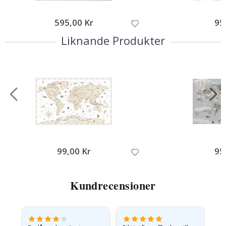
595,00 Kr
95
Liknande Produkter
99,00 Kr
95
Kundrecensioner