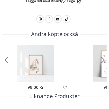
Tagga ditt med #namly_design
Andra köpte också
99,00 Kr
99
Liknande Produkter