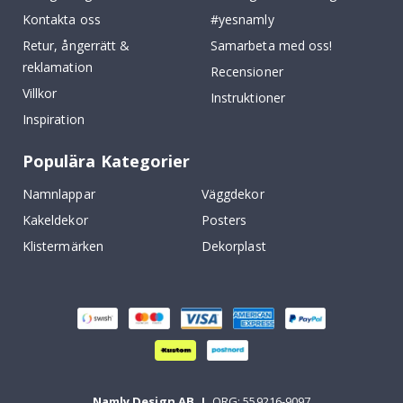
Kontakta oss
#yesnamly
Retur, ångerrätt &
Samarbeta med oss!
reklamation
Recensioner
Villkor
Instruktioner
Inspiration
Populära Kategorier
Namnlappar
Väggdekor
Kakeldekor
Posters
Klistermärken
Dekorplast
Namly Design AB
|
ORG: 559216-9097