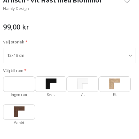
Affisch - Vit Häst med Blommor
början
Namly Design
av
bildgalleriet
99,00 kr
Välj storlek
Välj till ram
Ingen ram
Svart
Vit
Ek
Valnöt