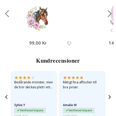
99,00 Kr
149
Kundrecensioner
Bedårande mönster, men
Riktigt fina affischer till
All
de bör skickas platt i ett
bra priser.
styvt kuvert. eftersom de
anlände hoprullade och
lite skrynkliga,…
Sylvie Y
Amalie W
Ka
Verifierad köpare
Verifierad köpare
07.08.2026
07.08.2026
07.