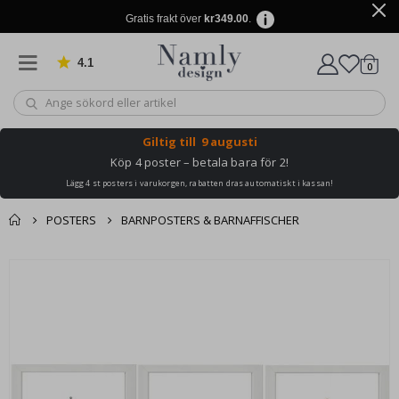
Gratis frakt över
kr349.00
.
4.1
Baserat på 1031 betyg
artikl
0
Kundv
Giltig till
9 augusti
Köp 4 poster – betala bara för 2!
Lägg 4 st posters i varukorgen, rabatten dras automatiskt i kassan!
POSTERS
BARNPOSTERS & BARNAFFISCHER
Du kanske också
Kundvagn
Hoppa
gillar detta ✔
till
Till kassan
slutet
av
bildgalleriet