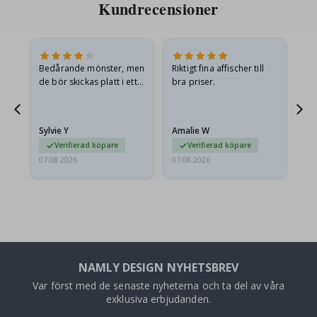
Kundrecensioner
Bedårande mönster, men
Riktigt fina affischer till
All
de bör skickas platt i ett
bra priser.
styvt kuvert. eftersom de
anlände hoprullade och
lite skrynkliga,…
Sylvie Y
Amalie W
Ka
Verifierad köpare
Verifierad köpare
07.08.2026
07.08.2026
07.
NAMLY DESIGN NYHETSBREV
Var först med de senaste nyheterna och ta del av våra
exklusiva erbjudanden.