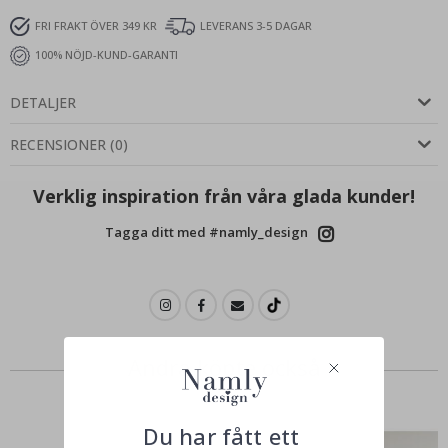
FRI FRAKT ÖVER 349 KR
LEVERANS 3-5 DAGAR
100% NÖJD-KUND-GARANTI
DETALJER
RECENSIONER
(
0
)
Verklig inspiration från våra glada kunder!
Tagga ditt med #namly_design
Andra köpte också
Du har fått ett