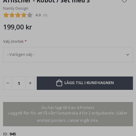
Affischer - Robot / Set med 3
början
Namly Design
av
Snittbetyg:
4.0
(
röster:
1
)
bildgalleriet
199,00 kr
Välj storlek
LÄGG TILL I KUNDVAGNEN
Du har lagt till 0 av 4 Posters
Lägg till fler för att få vårt fantastiska 4 för 2 erbjudande. Gäller
endast posters, ramar ingår inte.
ID
945