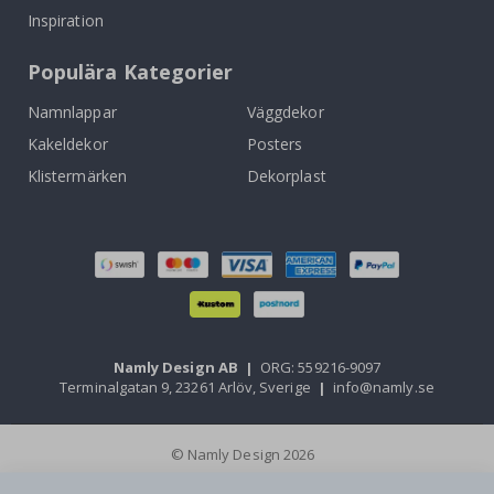
Inspiration
Populära Kategorier
Namnlappar
Väggdekor
Kakeldekor
Posters
Klistermärken
Dekorplast
Namly Design AB
|
ORG: 559216-9097
Terminalgatan 9, 23261 Arlöv, Sverige
|
info@namly.se
© Namly Design 2026