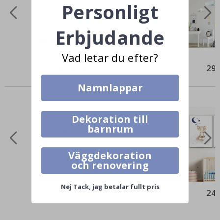
Personligt
Erbjudande
Vad letar du efter?
349,00 Kr
299
Liknande Produkter
Namnlappar
Dekoration till
barnrum
Väggdekoration
och renovering
Nej Tack, jag betalar fullt pris
249,00 Kr
249