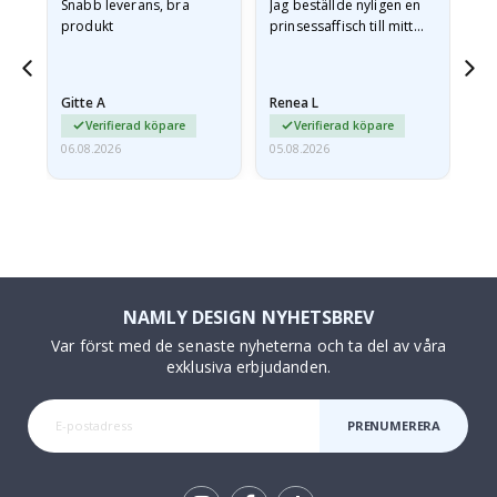
Snabb leverans, bra
Jag beställde nyligen en
Jag
produkt
prinsessaffisch till mitt
är
t.
barnbarn. Postern var
oc
något fraktskadad. Jag
va
äg
mailade problemet och…
Gitte A
Renea L
Sa
Verifierad köpare
Verifierad köpare
06.08.2026
05.08.2026
05.
NAMLY DESIGN NYHETSBREV
Var först med de senaste nyheterna och ta del av våra
exklusiva erbjudanden.
PRENUMERERA