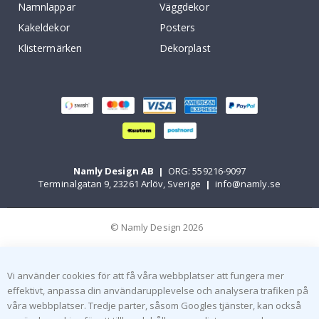
Namnlappar
Väggdekor
Kakeldekor
Posters
Klistermärken
Dekorplast
Namly Design AB
|
ORG: 559216-9097
Terminalgatan 9, 23261 Arlöv, Sverige
|
info@namly.se
© Namly Design 2026
Vi använder cookies för att få våra webbplatser att fungera mer
effektivt, anpassa din användarupplevelse och analysera trafiken på
våra webbplatser. Tredje parter, såsom Googles tjänster, kan också