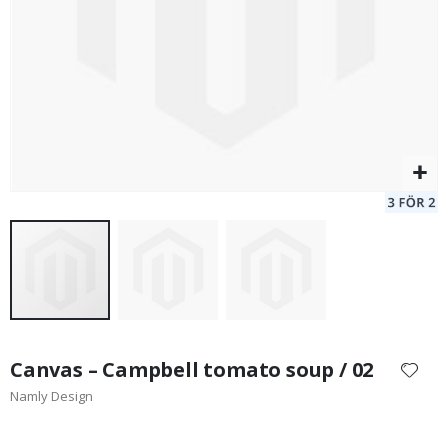
149,00 Kr
Hoppa
till
Canvas – Campbell tomato soup / 02
början
Namly Design
av
bildgalleriet