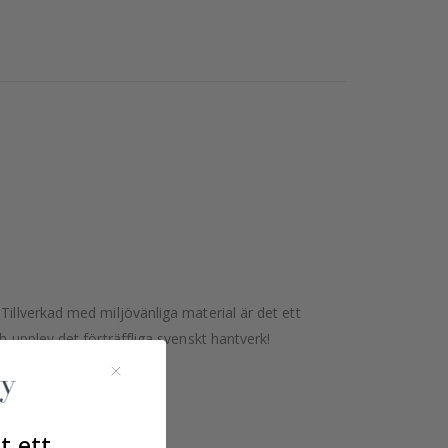
Tillverkad med miljövänliga material är det ett
 upplev det förträffliga svenskt hantverk!
t ett