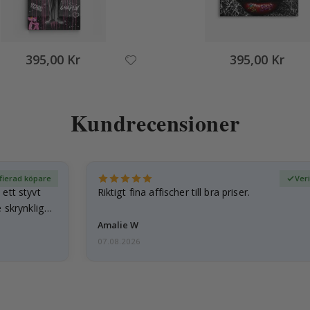
395,00 Kr
395,00 Kr
Kundrecensioner
fierad köpare
Ver
ett styvt
Riktigt fina affischer till bra priser.
 skrynkliga,
Amalie W
07.08.2026