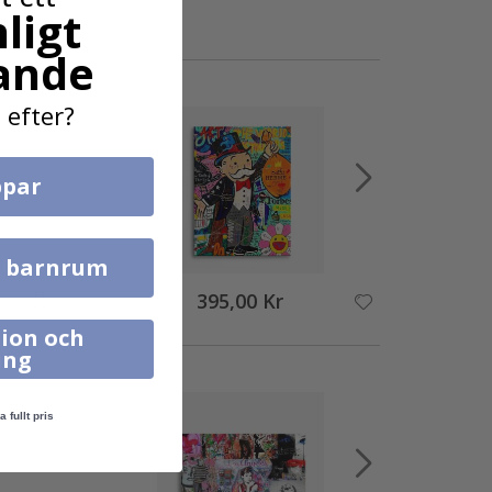
ligt
ande
 efter?
par
l barnrum
395,00 Kr
ion och
ing
a fullt pris