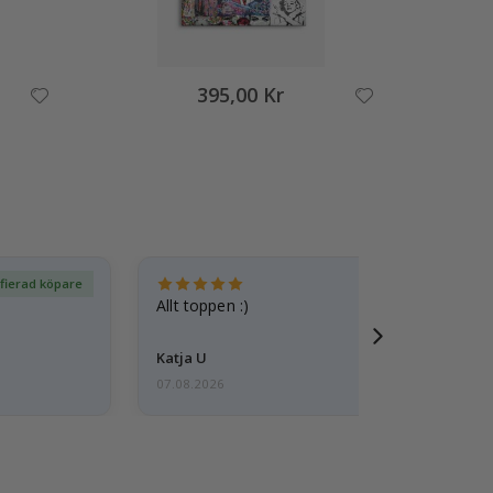
395,00 Kr
ifierad köpare
Ver
Allt toppen :)
Katja U
07.08.2026