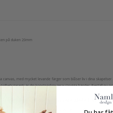
leken på duken 20mm
 canvas, med mycket levande färger som blåser liv i dina skapelser. 
jdhetsgaranti är din konstnärliga resa i trygga händer. Beställ nu och
Verklig inspiration från våra glada kunder!
Tagga ditt med #namly_design
Du har fåt