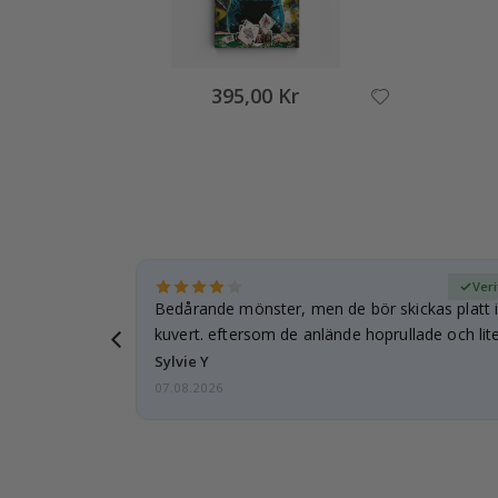
395,00 Kr
fierad köpare
Veri
Bedårande mönster, men de bör skickas platt i 
kuvert. eftersom de anlände hoprullade och lite
…
Sylvie Y
07.08.2026