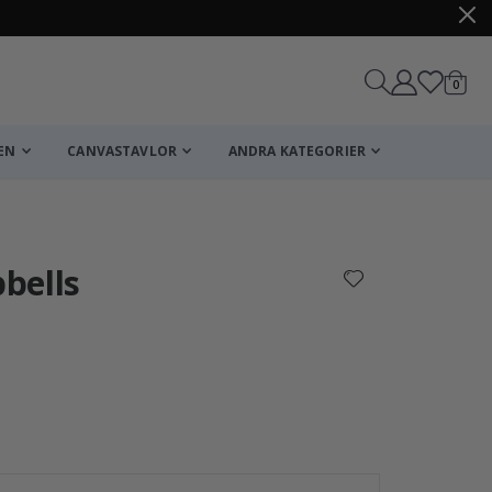
artikl
0
Kundv
EN
CANVASTAVLOR
ANDRA KATEGORIER
Kundvagn
Till kassan
bells
Poster - P