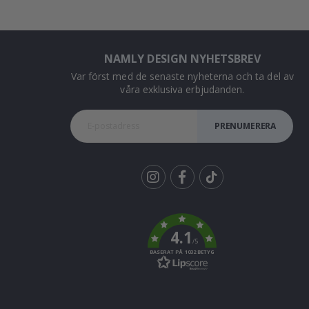
NAMLY DESIGN NYHETSBREV
Var först med de senaste nyheterna och ta del av
våra exklusiva erbjudanden.
PRENUMERERA
Tik
To
k
4.1
/5
BASERAT PÅ 1032 BETYG