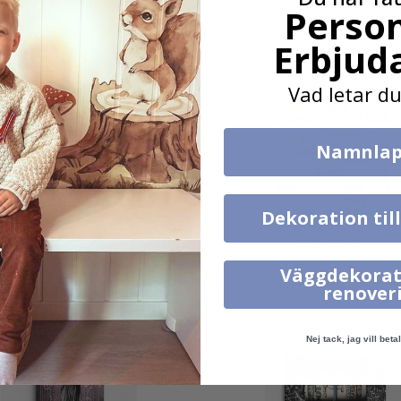
Person
Andra köpte också
Erbjud
Vad letar du
Namnlap
Dekoration til
395,00 Kr
249,00 Kr
Väggdekorat
Liknande Produkter
renover
Nej tack, jag vill betal