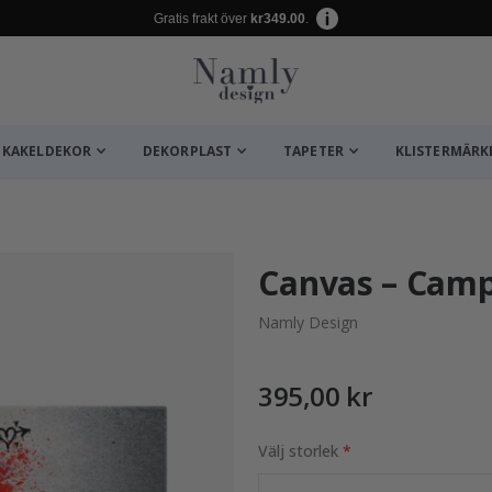
Gratis frakt över
kr349.00
.
KAKELDEKOR
DEKORPLAST
TAPETER
KLISTERMÄRK
ta ✔
Canvas – Camp
Namly Design
395,00 kr
Välj storlek