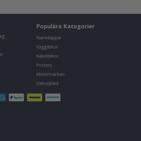
Populära Kategorier
tag
Namnlappar
Väggdekor
s!
Kakeldekor
Posters
Klistermärken
Dekorplast