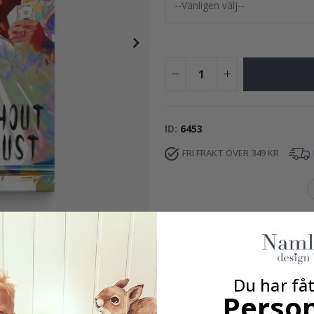
149,00 Kr
ID
6453
FRI FRAKT ÖVER 349 KR
Du har fåt
Person