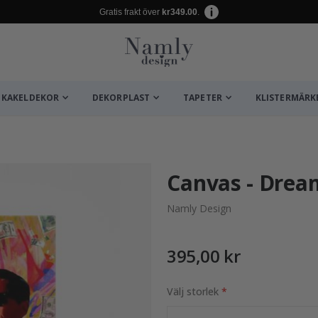
Gratis frakt över
kr349.00
.
KAKELDEKOR
DEKORPLAST
TAPETER
KLISTERMÄRK
ta ✔
Canvas - Drea
Namly Design
395,00 kr
Välj storlek