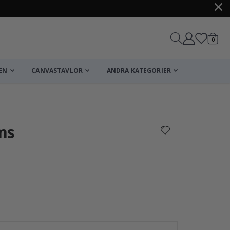
artikl
0
Kundv
EN
CANVASTAVLOR
ANDRA KATEGORIER
Kundvagn
Till kassan
ms
Poster - P