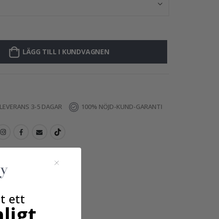
LÄGG TILL I KUNDVAGNEN
LEVERANS 3-5 DAGAR
100% NÖJD-KUND-GARANTI
t ett
ligt