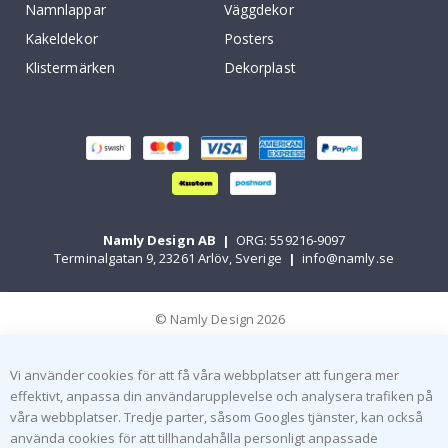
Namnlappar
Väggdekor
Kakeldekor
Posters
Klistermärken
Dekorplast
Namly Design AB
|
ORG: 559216-9097
Terminalgatan 9, 23261 Arlöv, Sverige
|
info@namly.se
© Namly Design 2026
Vi använder cookies för att få våra webbplatser att fungera mer
effektivt, anpassa din användarupplevelse och analysera trafiken på
våra webbplatser. Tredje parter, såsom Googles tjänster, kan också
använda cookies för att tillhandahålla personligt anpassade