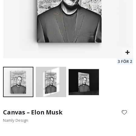
149,00 Kr
Hoppa
till
Canvas – Elon Musk
början
Namly Design
av
bildgalleriet