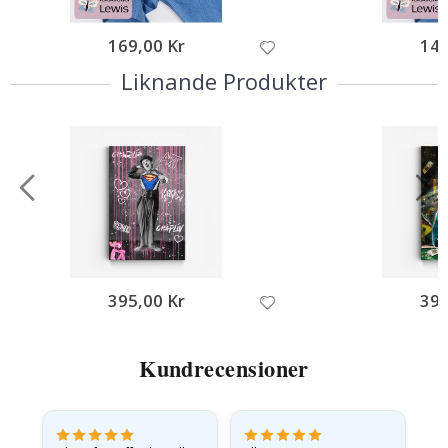
169,00 Kr
149
Liknande Produkter
395,00 Kr
395
Kundrecensioner