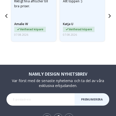
v
Riktigt fina affischer till
Allt toppen :)
Sn
bra priser.
pr
jd
Amalie W
Katja U
Gi
ma…
Verifierad köpare
Verifierad köpare
07.08.2026
07.08.2026
06.
NAMLY DESIGN NYHETSBREV
Var först med de senaste nyheterna och ta del av våra
exklusiva erbjudanden.
PRENUMERERA