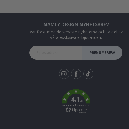
NAMLY DESIGN NYHETSBREV
Var först med de senaste nyheterna och ta del av
våra exklusiva erbjudanden.
PRENUMERERA
Tik
To
k
4.1
/5
BASERAT PÅ 1029 BETYG