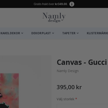
Gratis frakt över
kr349.00
.
KAKELDEKOR
DEKORPLAST
TAPETER
KLISTERMÄRK
ta ✔
Canvas - Gucci
Namly Design
395,00 kr
Välj storlek