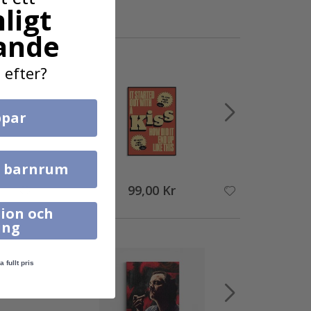
ligt
ande
 efter?
par
l barnrum
99,00 Kr
ion och
ing
a fullt pris