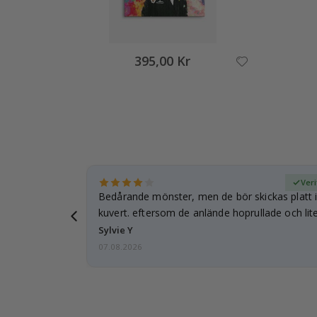
395,00 Kr
fierad köpare
Veri
Bedårande mönster, men de bör skickas platt i 
kuvert. eftersom de anlände hoprullade och lite
…
Sylvie Y
07.08.2026