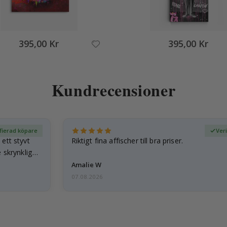
395,00 Kr
395,00 Kr
Kundrecensioner
fierad köpare
Ver
ett styvt
Riktigt fina affischer till bra priser.
 skrynkliga,
Amalie W
07.08.2026