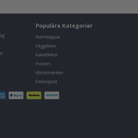
Populära Kategorier
tag
Namnlappar
Väggdekor
s!
Kakeldekor
Posters
Klistermärken
Dekorplast