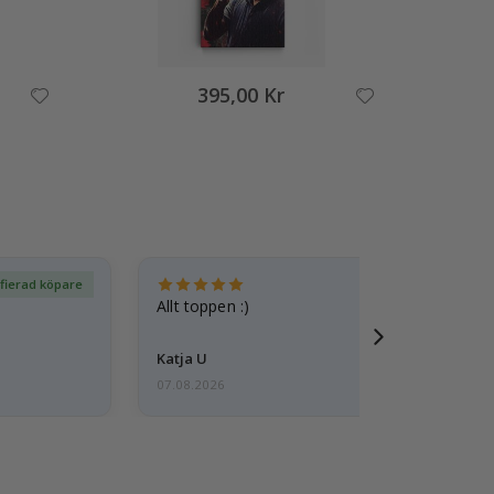
395,00 Kr
ifierad köpare
Ver
Allt toppen :)
Katja U
07.08.2026