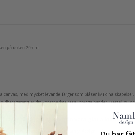
leken på duken 20mm
 canvas, med mycket levande färger som blåser liv i dina skapelser. 
jdhetsgaranti är din konstnärliga resa i trygga händer. Beställ nu och
Verklig inspiration från våra glada kunder!
Tagga ditt med #namly_design
Du har fåt