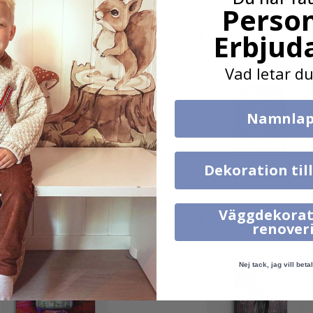
Person
Andra köpte också
Erbjud
Vad letar du
Namnlap
Dekoration til
395,00 Kr
95,00 Kr
Väggdekorat
Liknande Produkter
renover
Nej tack, jag vill betal