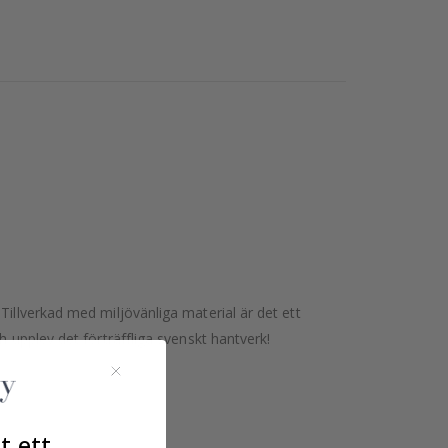
Tillverkad med miljövänliga material är det ett
 upplev det förträffliga svenskt hantverk!
t ett