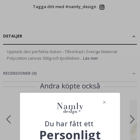
Tagga ditt med #namly_design
DETALJER
Upptäck den perfekta duken - Tillverkad i Sverige Material:
Polycotton canvas 360g och tjockleken...
Läs mer
RECENSIONER
(
0
)
Andra köpte också
Du har fått ett
Personligt