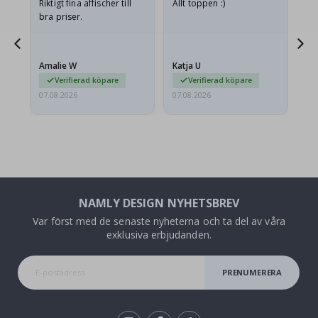
v
Riktigt fina affischer till
Allt toppen :)
Sn
bra priser.
pr
jd
Amalie W
Katja U
Gi
ma…
Verifierad köpare
Verifierad köpare
07.08.2026
07.08.2026
06.
NAMLY DESIGN NYHETSBREV
Var först med de senaste nyheterna och ta del av våra
exklusiva erbjudanden.
PRENUMERERA