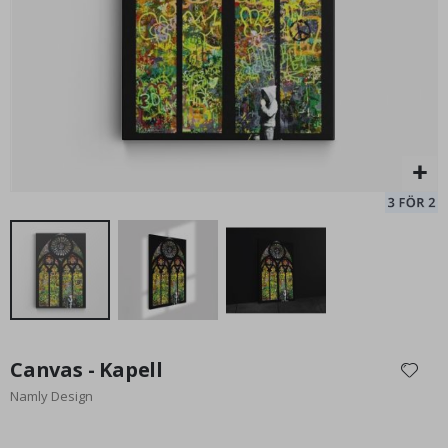
149,00 Kr
Hoppa
till
Canvas - Kapell
början
Namly Design
av
bildgalleriet