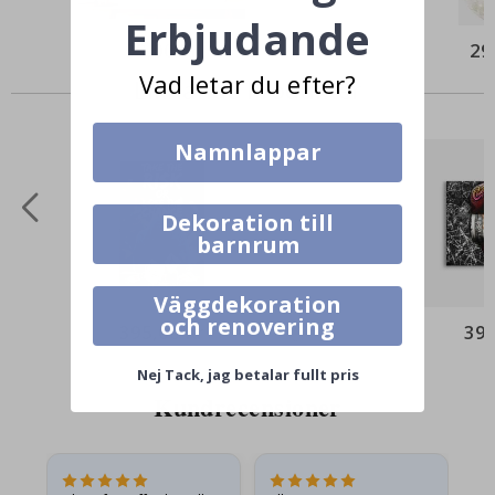
Erbjudande
99,00 Kr
29
Vad letar du efter?
Liknande Produkter
Namnlappar
Dekoration till
barnrum
Väggdekoration
och renovering
395,00 Kr
395
Nej Tack, jag betalar fullt pris
Kundrecensioner