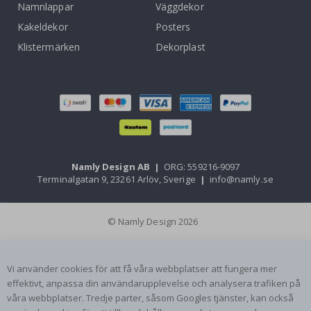
Namnlappar
Väggdekor
Kakeldekor
Posters
Klistermärken
Dekorplast
Namly Design AB
|
ORG: 559216-9097
Terminalgatan 9, 23261 Arlöv, Sverige
|
info@namly.se
© Namly Design 2026
Vi använder cookies för att få våra webbplatser att fungera mer
effektivt, anpassa din användarupplevelse och analysera trafiken på
våra webbplatser. Tredje parter, såsom Googles tjänster, kan också