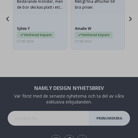
Bedårande mönster, men
Riktigt fina affischer till
All
de bör skickas platt i ett
bra priser.
styvt kuvert. eftersom de
anlände hoprullade och
lite skrynkliga,…
Sylvie Y
Amalie W
Ka
Verifierad köpare
Verifierad köpare
07.08.2026
07.08.2026
07.
NAMLY DESIGN NYHETSBREV
Var först med de senaste nyheterna och ta del av våra
exklusiva erbjudanden.
PRENUMERERA