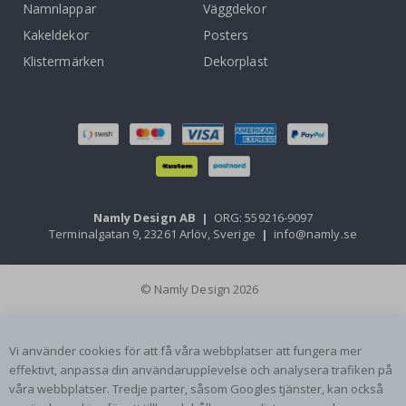
Namnlappar
Väggdekor
Kakeldekor
Posters
Klistermärken
Dekorplast
Namly Design AB
|
ORG: 559216-9097
Terminalgatan 9, 23261 Arlöv, Sverige
|
info@namly.se
© Namly Design 2026
Vi använder cookies för att få våra webbplatser att fungera mer
effektivt, anpassa din användarupplevelse och analysera trafiken på
våra webbplatser. Tredje parter, såsom Googles tjänster, kan också