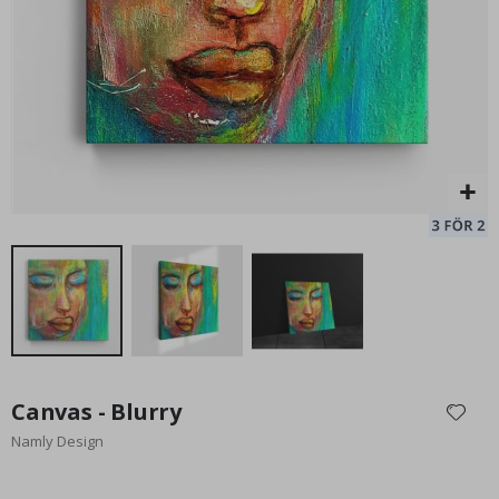
st
149,00 Kr
Hoppa
till
Canvas - Blurry
början
Namly Design
av
bildgalleriet