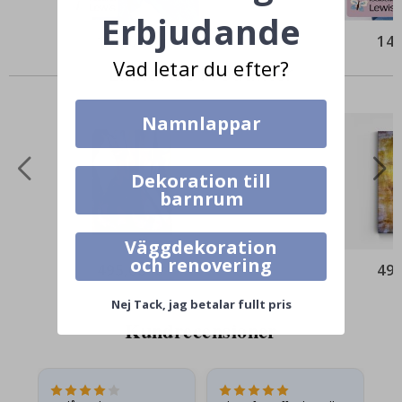
Erbjudande
169,00 Kr
149
Vad letar du efter?
Liknande Produkter
Namnlappar
Dekoration till
barnrum
Väggdekoration
och renovering
495,00 Kr
495
Nej Tack, jag betalar fullt pris
Kundrecensioner