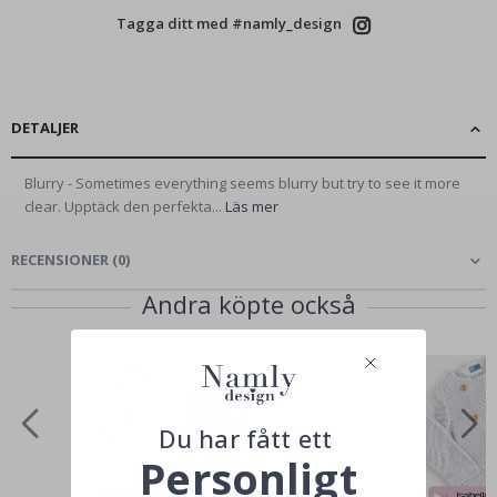
Tagga ditt med #namly_design
DETALJER
Blurry - Sometimes everything seems blurry but try to see it more
clear. Upptäck den perfekta...
Läs mer
RECENSIONER
(
0
)
Andra köpte också
Du har fått ett
Personligt