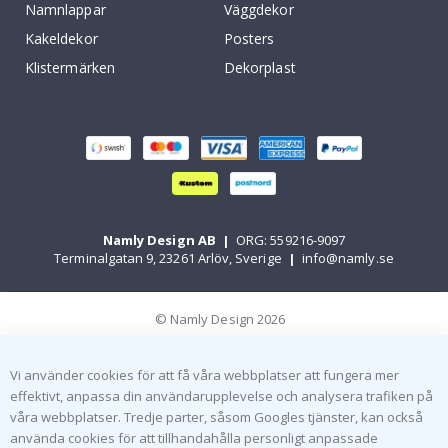
Namnlappar
Väggdekor
Kakeldekor
Posters
Klistermärken
Dekorplast
Namly Design AB
|
ORG: 559216-9097
Terminalgatan 9, 23261 Arlöv, Sverige
|
info@namly.se
© Namly Design 2026
Vi använder cookies för att få våra webbplatser att fungera mer
effektivt, anpassa din användarupplevelse och analysera trafiken på
våra webbplatser. Tredje parter, såsom Googles tjänster, kan också
använda cookies för att tillhandahålla personligt anpassade