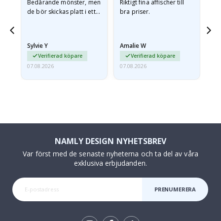
Bedårande mönster, men
Riktigt fina affischer till
All
de bör skickas platt i ett
bra priser.
styvt kuvert. eftersom de
anlände hoprullade och
lite skrynkliga,…
Sylvie Y
Amalie W
Ka
Verifierad köpare
Verifierad köpare
07.08.2026
07.08.2026
07.
NAMLY DESIGN NYHETSBREV
Var först med de senaste nyheterna och ta del av våra
exklusiva erbjudanden.
PRENUMERERA