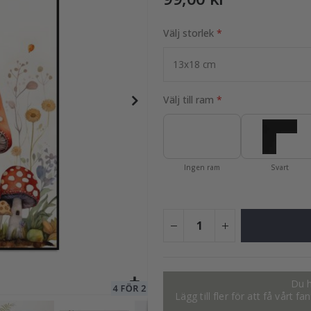
Välj storlek
95,00 Kr
Välj till ram
Ingen ram
Svart
Du h
Lägg till fler för att få vårt 