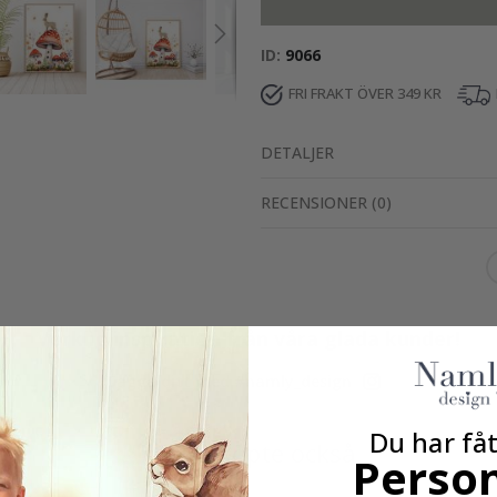
ID
9066
FRI FRAKT ÖVER 349 KR
DETALJER
RECENSIONER
(
0
)
Verklig inspiration från våra glada kunder!
Tagga ditt med #namly_design
Du har fåt
Andra köpte också
Person