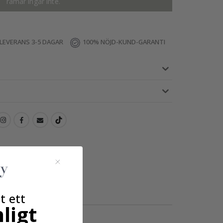
ramar ingår inte.
LEVERANS 3-5 DAGAR
100% NÖJD-KUND-GARANTI
t ett
ligt