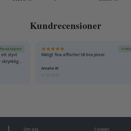
Kundrecensioner
fierad köpare
Ver
ett styvt
Riktigt fina affischer till bra priser.
 skrynkliga,
Amalie W
07.08.2026
Om oss
Cookies