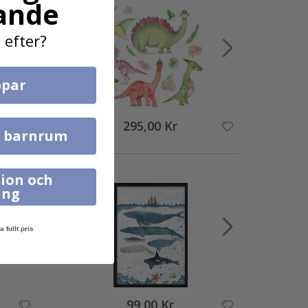
ande
 efter?
par
295,00 Kr
l barnrum
ion och
ing
a fullt pris
99,00 Kr