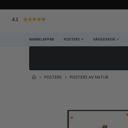
4.1
Baserat på 1030 betyg
NAMNLAPPAR
POSTERS
VÄGGDEKOR
POSTERS
POSTERS AV NATUR
Du kanske också gillar det
Hoppa
till
slutet
av
bildgalleriet