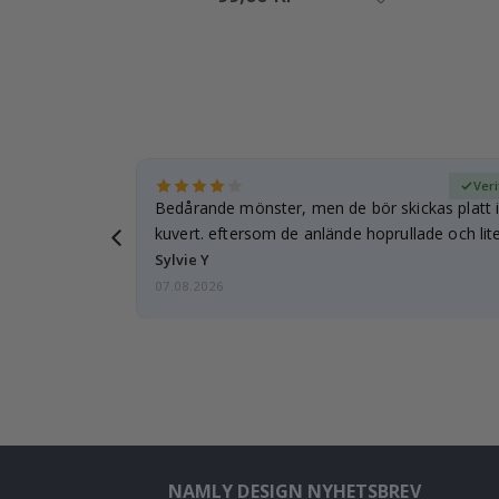
fierad köpare
Veri
Bedårande mönster, men de bör skickas platt i 
kuvert. eftersom de anlände hoprullade och lite
…
Sylvie Y
07.08.2026
NAMLY DESIGN NYHETSBREV