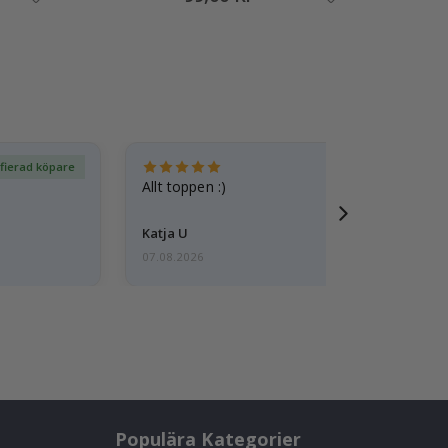
ifierad köpare
Ver
Allt toppen :)
Katja U
07.08.2026
Populära Kategorier