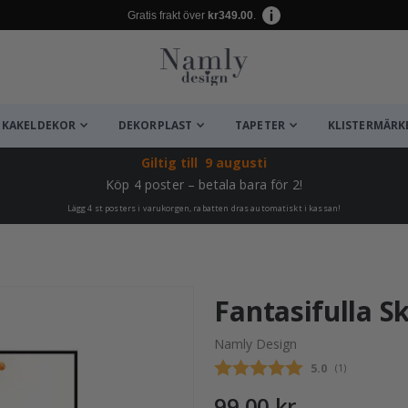
Gratis frakt över
kr349.00
.
KAKELDEKOR
DEKORPLAST
TAPETER
KLISTERMÄRK
Giltig till
9 augusti
Köp 4 poster – betala bara för 2!
Lägg 4 st posters i varukorgen, rabatten dras automatiskt i kassan!
ta ✔
Fantasifulla S
Namly Design
Snittbetyg:
5.0
(
röster:
1
)
99,00 kr