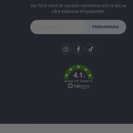
Var först med de senaste nyheterna och ta del av
våra exklusiva erbjudanden.
PRENUMERERA
Tik
To
k
4.1
/5
BASERAT PÅ 1030 BETYG