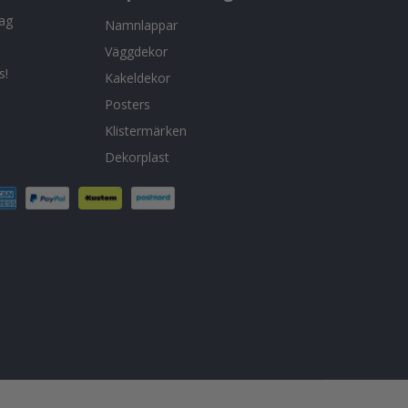
tag
Namnlappar
Väggdekor
s!
Kakeldekor
Posters
Klistermärken
Dekorplast