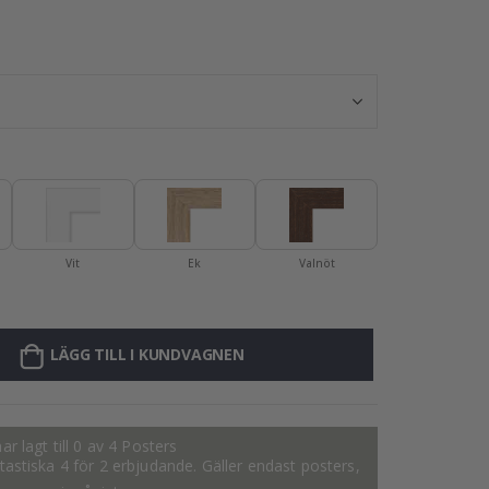
Barnets Akvarel
Vit
Ek
Valnöt
LÄGG TILL I KUNDVAGNEN
ar lagt till 0 av 4 Posters
fantastiska 4 för 2 erbjudande. Gäller endast posters,