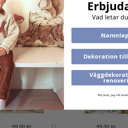
Erbjud
Vad letar du
Namnlap
199,00 Kr
395,00 Kr
Dekoration til
Liknande Produkter
Väggdekorat
renover
Nej tack, jag vill betal
99,00 Kr
99,00 Kr