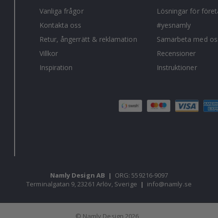
Vanliga frågor
Lösningar för före
Kontakta oss
#yesnamly
Retur, ångerrätt & reklamation
Samarbeta med os
Villkor
Recensioner
Inspiration
Instruktioner
Namly Design AB
|
ORG: 559216-9097
Terminalgatan 9, 23261 Arlöv, Sverige
|
info@namly.se
© Namly Design 2026