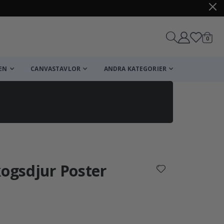
artikl
0
Kundv
EN
CANVASTAVLOR
ANDRA KATEGORIER
Kundvagn
Till kassan
kogsdjur Poster