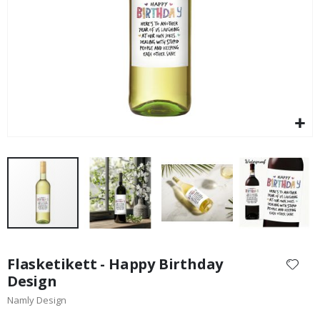
99,00 Kr
Hoppa
till
Flasketikett - Happy Birthday
början
Design
av
Namly Design
bildgalleriet