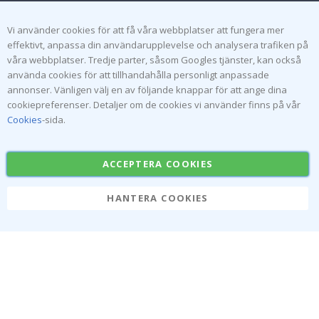
Villkor
Instruktioner
Inspiration
Vi använder cookies för att få våra webbplatser att fungera mer
effektivt, anpassa din användarupplevelse och analysera trafiken på
våra webbplatser. Tredje parter, såsom Googles tjänster, kan också
Populära Kategorier
använda cookies för att tillhandahålla personligt anpassade
Namnlappar
Väggdekor
annonser. Vänligen välj en av följande knappar för att ange dina
cookiepreferenser. Detaljer om de cookies vi använder finns på vår
Kakeldekor
Posters
Cookies
-sida.
Klistermärken
Dekorplast
ACCEPTERA COOKIES
HANTERA COOKIES
Namly Design AB
|
ORG: 559216-9097
Terminalgatan 9, 23261 Arlöv, Sverige
|
info@namly.se
© Namly Design 2026