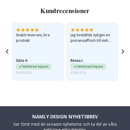
Kundrecensioner
Snabb leverans, bra
Jag beställde nyligen en
Jag
produkt
prinsessaffisch till mitt
är
t.
barnbarn. Postern var
oc
något fraktskadad. Jag
va
äg
mailade problemet och…
Gitte A
Renea L
Sa
Verifierad köpare
Verifierad köpare
06.08.2026
05.08.2026
05.
NAMLY DESIGN NYHETSBREV
Var först med de senaste nyheterna och ta del av våra
exklusiva erbjudanden.