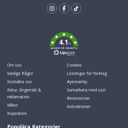
Tik
To
k
4.1
/5
BASERAT PÅ 1034 BETYG
Om oss
Cookies
Vanliga frågor
Lösningar för företag
Kontakta oss
#yesnamly
Retur, ångerrätt &
Samarbeta med oss!
reklamation
Recensioner
Villkor
Instruktioner
Inspiration
Populära Kategorier