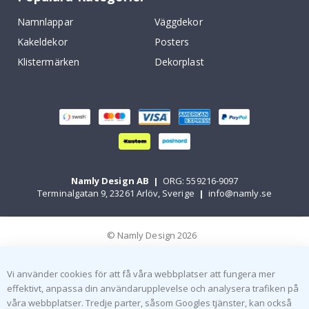
Namnlappar
Väggdekor
Kakeldekor
Posters
Klistermärken
Dekorplast
Namly Design AB
|
ORG: 559216-9097
Terminalgatan 9, 23261 Arlöv, Sverige
|
info@namly.se
© Namly Design 2026
Vi använder cookies för att få våra webbplatser att fungera mer
effektivt, anpassa din användarupplevelse och analysera trafiken på
våra webbplatser. Tredje parter, såsom Googles tjänster, kan också