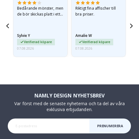
Bedårande mönster, men
Riktigt fina affischer till
All
de bör skickas platt i ett
bra priser.
styvt kuvert. eftersom de
anlände hoprullade och
lite skrynkliga,…
Sylvie Y
Amalie W
Ka
Verifierad köpare
Verifierad köpare
07.08.2026
07.08.2026
07.
NAMLY DESIGN NYHETSBREV
Var först med de senaste nyheterna och ta del av våra
exklusiva erbjudanden.
PRENUMERERA