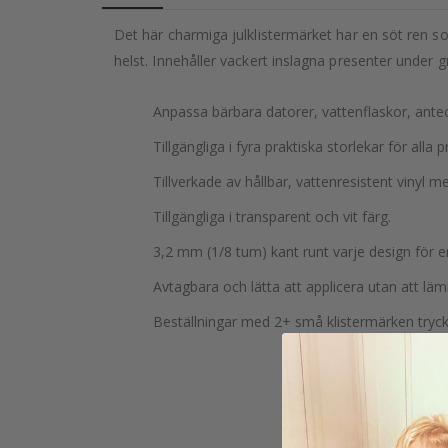
Det här charmiga julklistermärket har en söt ren som
helst. Innehåller vackert inslagna presenter under g
Anpassa bärbara datorer, vattenflaskor, ant
Tillgängliga i fyra praktiska storlekar för alla p
Tillverkade av hållbar, vattenresistent vinyl m
Tillgängliga i transparent och vit färg.
3,2 mm (1/8 tum) kant runt varje design för e
Avtagbara och lätta att applicera utan att läm
Beställningar med 2+ små klistermärken trycks 