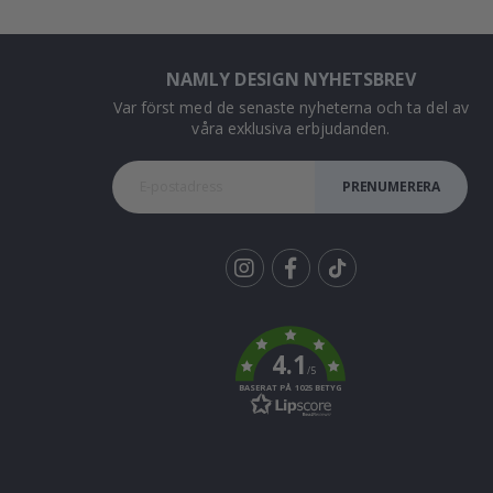
NAMLY DESIGN NYHETSBREV
Var först med de senaste nyheterna och ta del av
våra exklusiva erbjudanden.
PRENUMERERA
Tik
To
k
4.1
/5
BASERAT PÅ 1025 BETYG