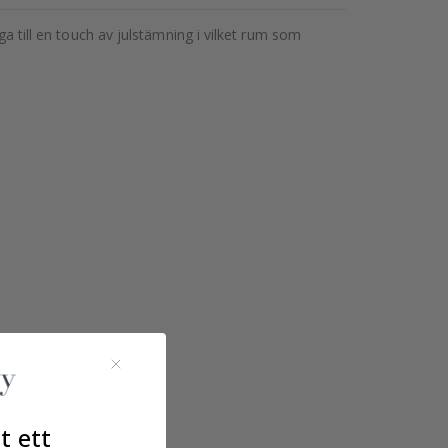
ga till en touch av julstämning i vilket rum som
t ett