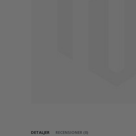
Hoppa
till
början
av
DETALJER
RECENSIONER
(
0
)
bildgalleriet