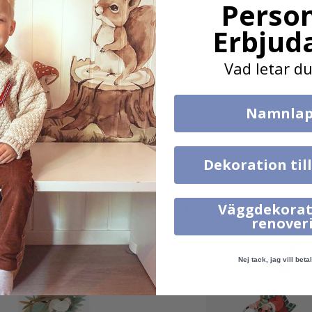
Person
Andra köpte också
Erbjud
Vad letar du
Namnlap
Dekoration til
395,00 Kr
95,00 Kr
Liknande Produkter
Väggdekorat
renover
Nej tack, jag vill betal