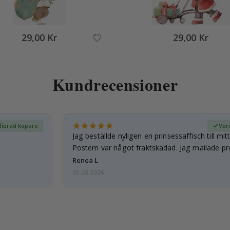
29,00 Kr
29,00 Kr
Kundrecensioner
fierad köpare
Ver
Jag beställde nyligen en prinsessaffisch till mit
Postern var något fraktskadad. Jag mailade p
och…
Renea L
05.08.2026