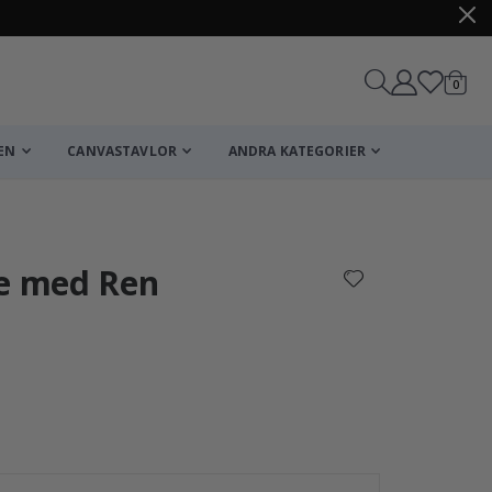
artikl
0
Kundv
EN
CANVASTAVLOR
ANDRA KATEGORIER
Kundvagn
Till kassan
ke med Ren
Jul Teddy Björn