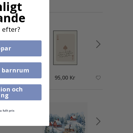
ligt
ande
 efter?
par
l barnrum
95,00 Kr
ion och
ing
a fullt pris