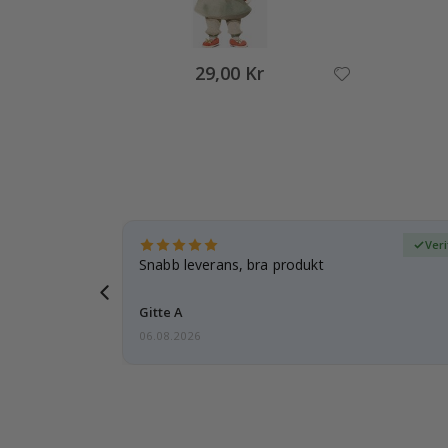
29,00 Kr
fierad köpare
Veri
dotter var
Snabb leverans, bra produkt
Gitte A
06.08.2026