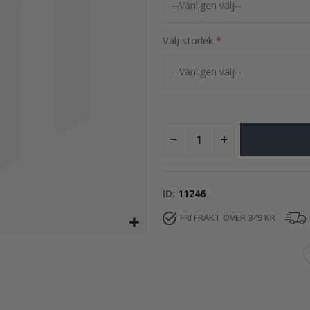
99,00 Kr
Välj storlek
ID
11246
FRI FRAKT ÖVER 349 KR