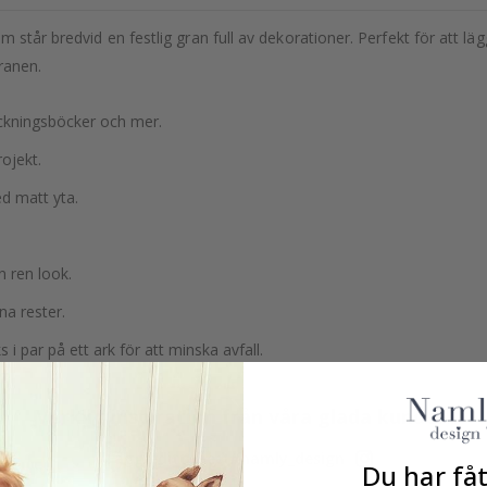
 står bredvid en festlig gran full av dekorationer. Perfekt för att läg
ranen.
eckningsböcker och mer.
rojekt.
ed matt yta.
n ren look.
na rester.
i par på ett ark för att minska avfall.
Verklig inspiration från våra glada kunder!
Tagga ditt med #namly_design
Du har fåt