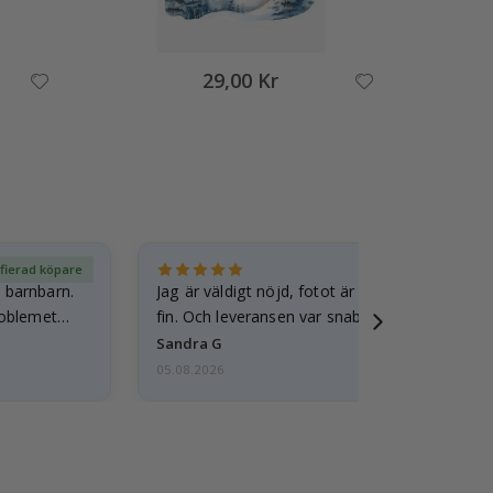
29,00 Kr
ifierad köpare
Ver
t barnbarn.
Jag är väldigt nöjd, fotot är välgjort och ram
roblemet
fin. Och leveransen var snabb.
Sandra G
05.08.2026