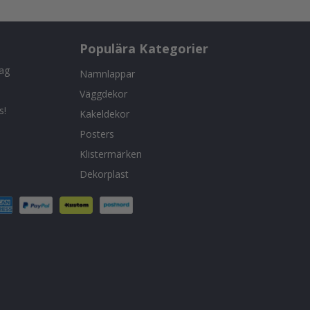
Populära Kategorier
tag
Namnlappar
Väggdekor
s!
Kakeldekor
Posters
Klistermärken
Dekorplast