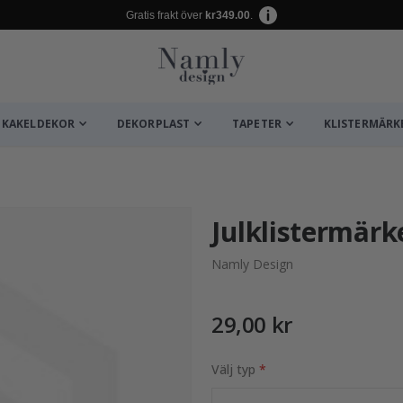
Gratis frakt över
kr349.00
.
KAKELDEKOR
DEKORPLAST
TAPETER
KLISTERMÄRK
ta ✔
Julklistermär
Namly Design
29,00 kr
Välj typ