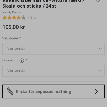
Kakelklistermärke - Altura Nero /
början
Skala och sticka / 24 st
av
Namly Design
bildgalleriet
Snittbetyg:
4.0
(
röster:
1
)
195,00 kr
Välj storlek
Laminering
Klicka för anpassad mätning