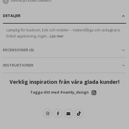
100% NÖJD-KUND-GARANTI
DETALJER
Lämplig för badrum, kök och möbler – Vattentåliga och avtagbara.
Enkel applicering, inget...
Läs mer
RECENSIONER
(
0
)
INSTRUKTIONER
Verklig inspiration från våra glada kunder!
Tagga ditt med #namly_design