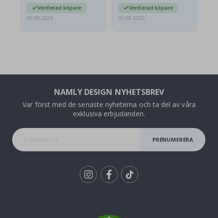
Verifierad köpare
Verifierad köpare
06.08.2026
05.08.2026
05.
NAMLY DESIGN NYHETSBREV
Var först med de senaste nyheterna och ta del av våra
exklusiva erbjudanden.
PRENUMERERA
Tik
To
k