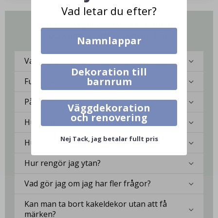
Vad letar du efter?
Har du frågor om vår kakeldekor?
Du kanske hittar svaren här.
Namnlappar
Vad är kakeldekor?
Dekoration till
barnrum
Fungerar dekoren i kök eller badrum?
På vilka ytor kan jag sätta kakeldekoren?
Väggdekoration
och renovering
Hur applicerar jag kakeldekoren?
Nej Tack, jag betalar fullt pris
Hur levereras kakeldekoren?
Hur rengör jag ytan?
Vad gör jag om jag har fler frågor?
Kan man ta bort kakeldekor utan att få
märken?