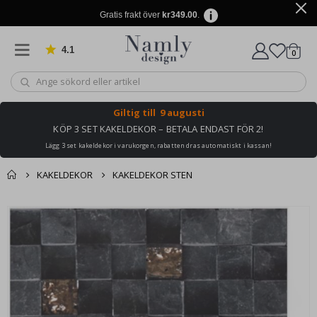
Gratis frakt över
kr349.00
.
4.1
Baserat på 1024 betyg
artikl
0
Kundv
Giltig till
9 augusti
KÖP 3 SET KAKELDEKOR – BETALA ENDAST FÖR 2!
Lägg 3 set kakeldekor i varukorgen, rabatten dras automatiskt i kassan!
KAKELDEKOR
KAKELDEKOR STEN
Du kanske också
Kundvagn
Hoppa
gillar detta ✔
till
Till kassan
slutet
av
bildgalleriet