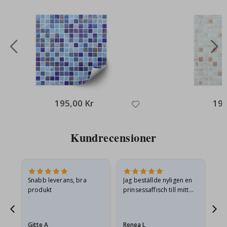
195,00 Kr
195
Kundrecensioner
Snabb leverans, bra
Jag beställde nyligen en
Jag
produkt
prinsessaffisch till mitt
är
t.
barnbarn. Postern var
oc
något fraktskadad. Jag
va
äg
mailade problemet och…
Gitte A
Renea L
Sa