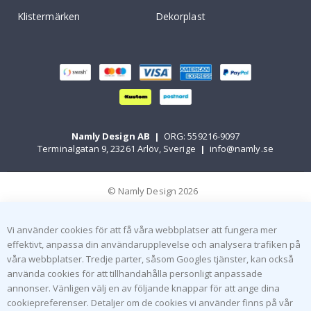
Klistermärken
Dekorplast
Namly Design AB
|
ORG: 559216-9097
Terminalgatan 9, 23261 Arlöv, Sverige
|
info@namly.se
© Namly Design 2026
Vi använder cookies för att få våra webbplatser att fungera mer
effektivt, anpassa din användarupplevelse och analysera trafiken på
våra webbplatser. Tredje parter, såsom Googles tjänster, kan också
använda cookies för att tillhandahålla personligt anpassade
annonser. Vänligen välj en av följande knappar för att ange dina
cookiepreferenser. Detaljer om de cookies vi använder finns på vår