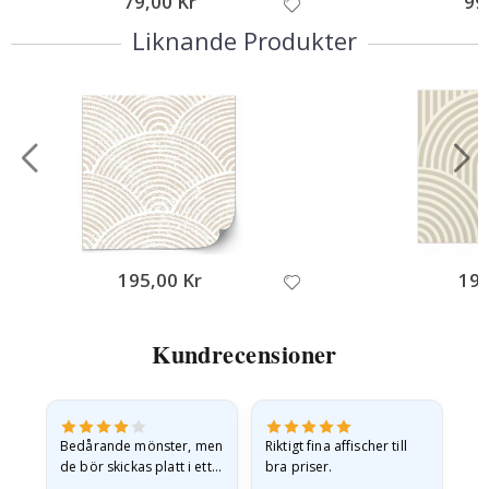
79,00 Kr
99
Liknande Produkter
195,00 Kr
195
Kundrecensioner
Bedårande mönster, men
Riktigt fina affischer till
All
de bör skickas platt i ett
bra priser.
styvt kuvert. eftersom de