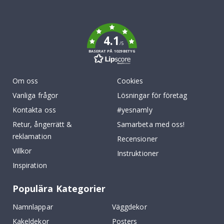
To
k
4.1
/5
BASERAT PÅ 1029 BETYG
Om oss
Cookies
Vanliga frågor
Lösningar för företag
Kontakta oss
#yesnamly
Retur, ångerrätt &
Samarbeta med oss!
reklamation
Recensioner
Villkor
Instruktioner
Inspiration
Populära Kategorier
Namnlappar
Väggdekor
Kakeldekor
Posters