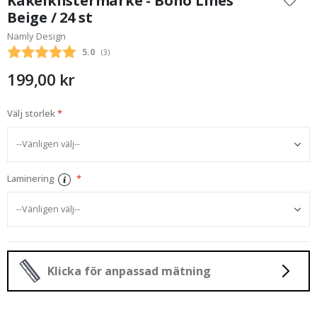
Kakelklistermärke - Boho Lines
början
Beige / 24 st
av
Namly Design
bildgalleriet
Snittbetyg:
5.0
(
röster:
3
)
199,00 kr
Välj storlek
Laminering
Klicka för anpassad mätning