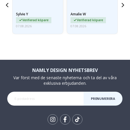
anlände hoprullade och
lite skrynkliga,…
Sylvie Y
Amalie W
Ka
Verifierad köpare
Verifierad köpare
07.08.2026
07.08.2026
07.
NAMLY DESIGN NYHETSBREV
Var först med de senaste nyheterna och ta del av våra
exklusiva erbjudanden.
PRENUMERERA
Tik