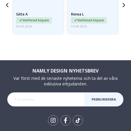
något fraktskadad. Jag
va
äg
mailade problemet och…
Gitte A
Renea L
Sa
Verifierad köpare
Verifierad köpare
06.08.2026
05.08.2026
05.
NAMLY DESIGN NYHETSBREV
Var först med de senaste nyheterna och ta del av våra
exklusiva erbjudanden.
PRENUMERERA
Tik