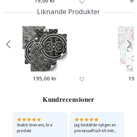
79,00 Kr
99
Liknande Produkter
195,00 Kr
195
Kundrecensioner
Snabb leverans, bra
Jag beställde nyligen en
Jag
produkt
prinsessaffisch till mitt
är
t.
barnbarn. Postern var
oc