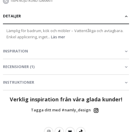
100% NÖJD-KUND-GARANTI
DETALJER
Lämplig för badrum, kök och möbler – Vattentåliga och avtagbara.
Enkel applicering, inget...
Läs mer
INSPIRATION
RECENSIONER
(
1
)
INSTRUKTIONER
Verklig inspiration från våra glada kunder!
Tagga ditt med #namly_design