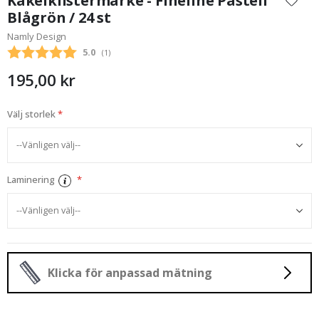
Kakelklistermärke - Fineline Pastell
början
Blågrön / 24 st
av
Namly Design
bildgalleriet
Snittbetyg:
5.0
(
röster:
1
)
195,00 kr
Välj storlek
Laminering
Klicka för anpassad mätning