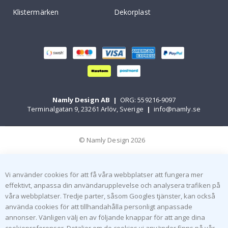
Klistermärken
Dekorplast
Namly Design AB
|
ORG: 559216-9097
Terminalgatan 9, 23261 Arlöv, Sverige
|
info@namly.se
© Namly Design 2026
Vi använder cookies för att få våra webbplatser att fungera mer
effektivt, anpassa din användarupplevelse och analysera trafiken på
våra webbplatser. Tredje parter, såsom Googles tjänster, kan också
använda cookies för att tillhandahålla personligt anpassade
annonser. Vänligen välj en av följande knappar för att ange dina