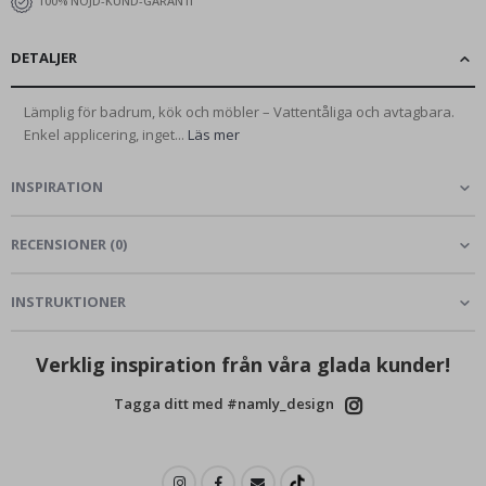
100% NÖJD-KUND-GARANTI
DETALJER
Lämplig för badrum, kök och möbler – Vattentåliga och avtagbara.
Enkel applicering, inget...
Läs mer
INSPIRATION
RECENSIONER
(
0
)
INSTRUKTIONER
Verklig inspiration från våra glada kunder!
Tagga ditt med #namly_design