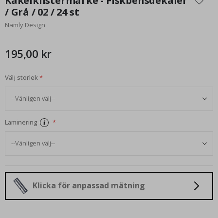
Kakelklistermärke - Fiskbensdekaler
början
/ Grå / 02 / 24 st
av
Namly Design
bildgalleriet
195,00 kr
Välj storlek
Laminering
Klicka för anpassad mätning