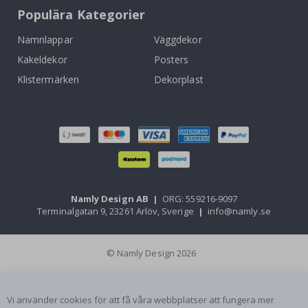
Populära Kategorier
Namnlappar
Väggdekor
Kakeldekor
Posters
Klistermärken
Dekorplast
Namly Design AB
|
ORG: 559216-9097
Terminalgatan 9, 23261 Arlöv, Sverige
|
info@namly.se
© Namly Design 2026
Vi använder cookies för att få våra webbplatser att fungera mer