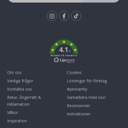
Tik
To
k
4.1
/5
BASERAT PÅ 1019 BETYG
Om oss
Cookies
Vanliga frågor
Lösningar för företag
Kontakta oss
#yesnamly
Retur, ångerrätt &
Samarbeta med oss!
reklamation
Recensioner
Villkor
Instruktioner
Inspiration