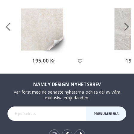
195,00 Kr
195
NAMLY DESIGN NYHETSBREV
Var först med de senaste nyheterna och ta del av våra
exklusiva erbjudanden.
PRENUMERERA