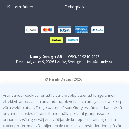
Klistermärken
Dekorplast
Namly Design AB
|
ORG: 559216-9097
Terminalgatan 9, 23261 Arlöv, Sverige
|
info@namly.se
© Namly Design 2026
Vi använder cookies för att få våra webbplatser att fungera mer
effektivt, anpassa din användarupplevelse och analysera trafiken på
våra webbplatser. Tredje parter, såsom Googles tjänster, kan också
använda cookies för att tillhandahålla personligt anpassade
annonser. Vänligen välj en av följande knappar för att ange dina
cookiepreferenser. Detaljer om de cookies vi använder finns på vår