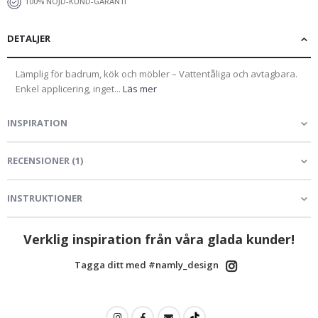
100% NÖJD-KUND-GARANTI
DETALJER
Lämplig för badrum, kök och möbler – Vattentåliga och avtagbara.
Enkel applicering, inget...
Läs mer
INSPIRATION
RECENSIONER
(
1
)
INSTRUKTIONER
Verklig inspiration från våra glada kunder!
Tagga ditt med #namly_design