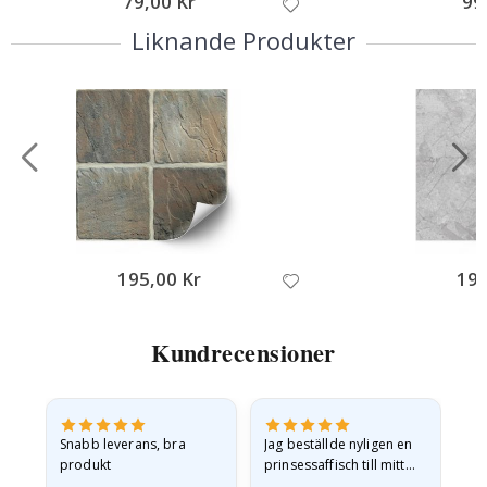
79,00 Kr
99
Liknande Produkter
195,00 Kr
195
Kundrecensioner
en
Snabb leverans, bra
Jag beställde nyligen en
Jag
produkt
prinsessaffisch till mitt
är
.
barnbarn. Postern var
oc