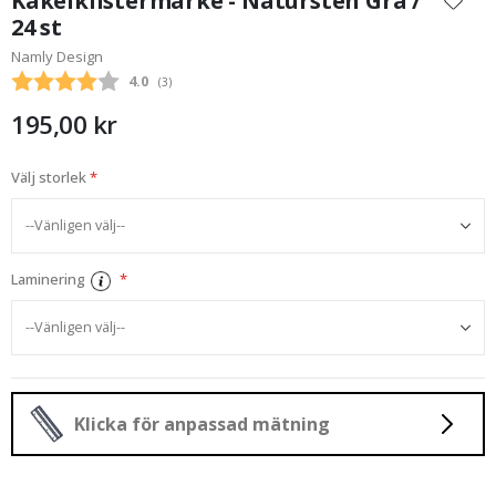
Kakelklistermärke - Natursten Grå /
början
24 st
av
Namly Design
bildgalleriet
Snittbetyg:
4.0
(
röster:
3
)
195,00 kr
Välj storlek
Laminering
Klicka för anpassad mätning