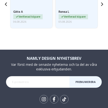
något fraktskadad. Jag
va
mailade problemet och…
Gitte A
Renea L
Sa
Verifierad köpare
Verifierad köpare
06.08.2026
05.08.2026
05.
NAMLY DESIGN NYHETSBREV
Var först med de senaste nyheterna och ta del av våra
exklusiva erbjudanden.
PRENUMERERA
Tik