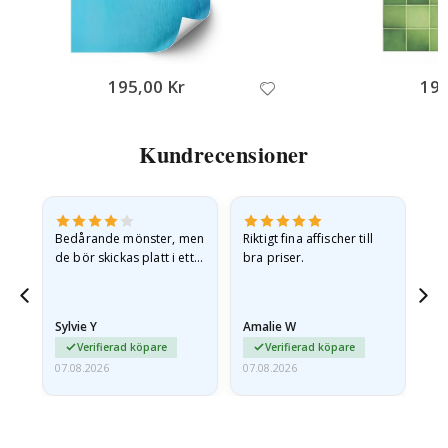
195,00 Kr
195
Kundrecensioner
Bedårande mönster, men
Riktigt fina affischer till
All
de bör skickas platt i ett
bra priser.
styvt kuvert. eftersom de
anlände hoprullade och
lite skrynkliga,…
Sylvie Y
Amalie W
Ka
Verifierad köpare
Verifierad köpare
07.08.2026
07.08.2026
07.