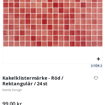
Kakelklistermärke / Blomster Elegans / 24 st
Ka
195,00 Kr
Hoppa
till
Kakelklistermärke - Röd /
början
Rektangulär / 24 st
av
Namly Design
bildgalleriet
99,00 kr