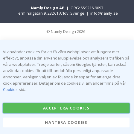
Namly Design AB
|
ORG: 559216-9097
Terminalgatan 9, 23261 Arlöv, Sverige
|
info@namly.se
© Namly Design 2026
Vi använder cookies för att få våra webbplatser att fungera mer
effektivt, anpassa din användarupplevelse och analysera trafiken på
våra webbplatser. Tredje parter, såsom Googles tjänster, kan också
använda cookies för att tillhandahålla personligt anpassade
annonser. Vänligen välj en av följande knappar för att ange dina
cookiepreferenser. Detaljer om de cookies vi använder finns på vår
Cookies
-sida.
ACCEPTERA COOKIES
HANTERA COOKIES