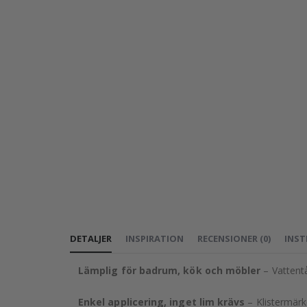
DETALJER
INSPIRATION
RECENSIONER
(
0
)
INST
Lämplig för badrum, kök och möbler
– Vattentå
Enkel applicering, inget lim krävs
– Klistermärke