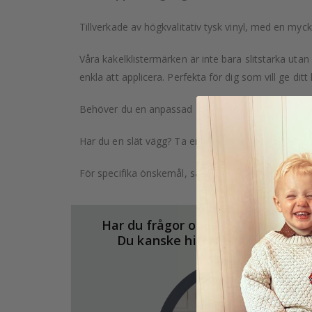
Tillverkade av högkvalitativ tysk vinyl, med en myck
Våra kakelklistermärken är inte bara slitstarka uta
enkla att applicera. Perfekta för dig som vill ge ditt
Behöver du en anpassad storlek? Klicka på fliken "A
Har du en slät vägg? Ta en titt på vår tapetkollekti
För specifika önskemål, såsom större beställningar 
Har du frågor om vår kakeldekor?
Du kanske hittar svaren här.