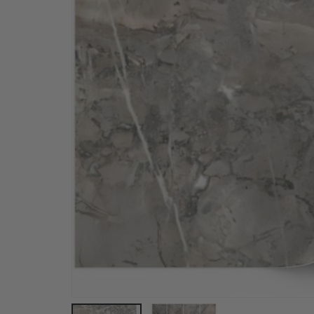
Kakelklistermärke - Marmor / Ljusbrun / Skala och 