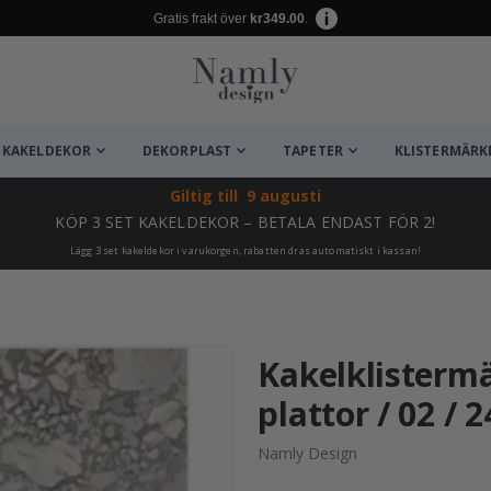
Gratis frakt över
kr349.00
.
KAKELDEKOR
DEKORPLAST
TAPETER
KLISTERMÄRK
Giltig till
9 augusti
KÖP 3 SET KAKELDEKOR – BETALA ENDAST FÖR 2!
Lägg 3 set kakeldekor i varukorgen, rabatten dras automatiskt i kassan!
ta ✔
Kakelklistermä
plattor / 02 / 2
Namly Design