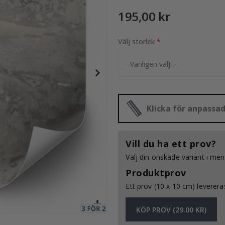
195,00 kr
sticka / 24 st
Välj storlek
195,00 Kr
Klicka för anpassa
Vill du ha ett prov?
Välj din önskade variant i me
Produktprov
Ett prov (10 x 10 cm) levereras
KÖP PROV (29.00 KR)