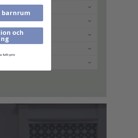
l barnrum
ion och
ing
a fullt pris