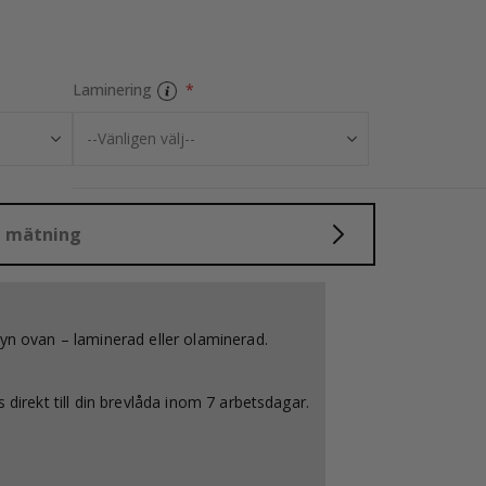
Kakelklistermärk
Laminering
d mätning
nyn ovan – laminerad eller olaminerad.
 direkt till din brevlåda inom 7 arbetsdagar.