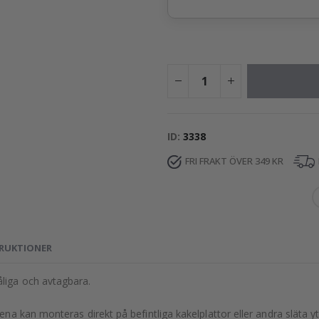
ID
3338
FRI FRAKT ÖVER 349 KR
RUKTIONER
liga och avtagbara.
na kan monteras direkt på befintliga kakelplattor eller andra släta yt