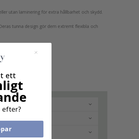
eller utan laminering för extra hållbarhet och skydd.
. Deras tunna design gör dem extremt flexibla och
behov.
t ett
ligt
ande
 efter?
par