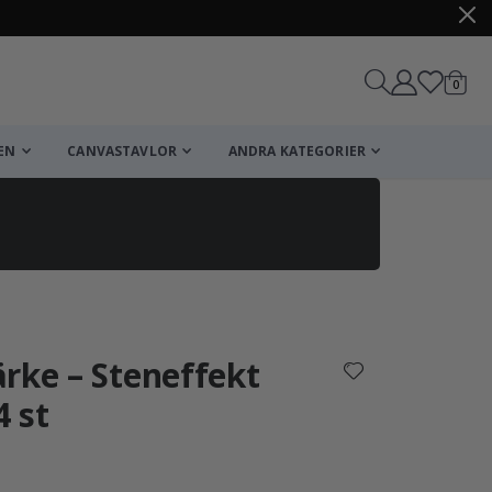
artikl
0
Kundv
EN
CANVASTAVLOR
ANDRA KATEGORIER
Kundvagn
Till kassan
rke – Steneffekt
4 st