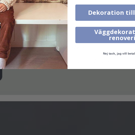
Hur applicerar jag kakeldekoren?
Dekoration til
Hur levereras kakeldekoren?
Väggdekorat
Hur rengör jag ytan?
renover
Vad gör jag om jag har fler frågor?
Nej tack, jag vill betal
Kan man ta bort kakeldekor utan att få märken?