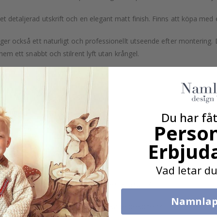
et detaljerad utskrift och en elegant matt finish. Finns att köpa med 
n ger också ett naturligt och professionellt utseende efter montering
 hem ett snabbt och stilrent lyft utan krångel.
npassad beställning" för att beställa i specialmått som passar dina 
on också!
Du har fåt
eller specialanpassningar, vänligen kontakta oss.
Person
Erbjud
Vad är kakeldekor?
Vad letar du
Fungerar dekoren i kök eller badrum?
Namnlap
På vilka ytor kan jag sätta kakeldekoren?