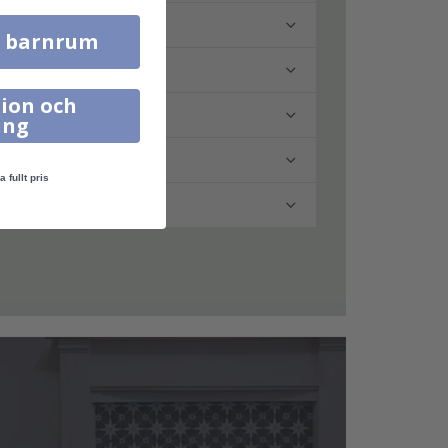
l barnrum
ion och
ing
a fullt pris