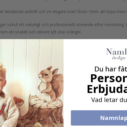
et detaljerad utskrift och en elegant matt finish. Finns att köpa med 
n ger också ett naturligt och professionellt utseende efter montering
 hem ett snabbt och stilrent lyft utan krångel.
npassad beställning" för att beställa i specialmått som passar dina 
on också!
Du har fåt
eller specialanpassningar, vänligen kontakta oss.
Person
Erbjud
Vad är kakeldekor?
Vad letar du
Fungerar dekoren i kök eller badrum?
Namnlap
På vilka ytor kan jag sätta kakeldekoren?