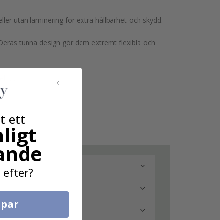
eller utan laminering för extra hållbarhet och skydd.
. Deras tunna design gör dem extremt flexibla och
behov.
t ett
ligt
ande
 efter?
par