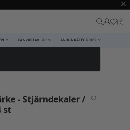
artikl
0
Kundv
EN
CANVASTAVLOR
ANDRA KATEGORIER
Kundvagn
Till kassan
rke - Stjärndekaler /
 st