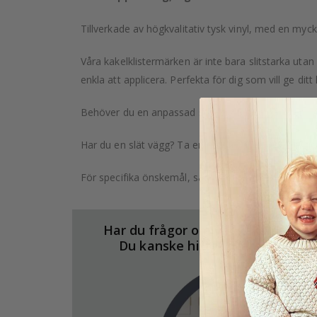
Tillverkade av högkvalitativ tysk vinyl, med en myck
Våra kakelklistermärken är inte bara slitstarka uta
enkla att applicera. Perfekta för dig som vill ge ditt
Behöver du en anpassad storlek? Klicka på fliken "A
Har du en slät vägg? Ta en titt på vår tapetkollekti
För specifika önskemål, såsom större beställningar 
Har du frågor om vår kakeldekor?
Du kanske hittar svaren här.