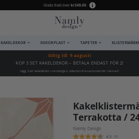
Gratis frakt över
kr349.00
.
KAKELDEKOR
DEKORPLAST
TAPETER
KLISTERMÄRK
Giltig till
9 augusti
KÖP 3 SET KAKELDEKOR – BETALA ENDAST FÖR 2!
Lägg 3 set kakeldekor i varukorgen, rabatten dras automatiskt i kassan!
ta ✔
Kakelklistermä
Terrakotta / 24
Namly Design
Snittbetyg:
4.3
(
röster:
3
)