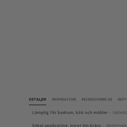
DETALJER
INSPIRATION
RECENSIONER
(
0
)
INST
Lämplig för badrum, kök och möbler
– Vattentå
Enkel applicering, inget lim krävs
– Klistermärke