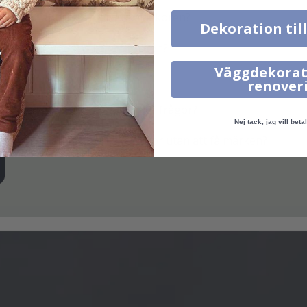
Hur applicerar jag kakeldekoren?
Dekoration til
Hur levereras kakeldekoren?
Väggdekorat
Hur rengör jag ytan?
renover
Vad gör jag om jag har fler frågor?
Nej tack, jag vill betal
Kan man ta bort kakeldekor utan att få märken?