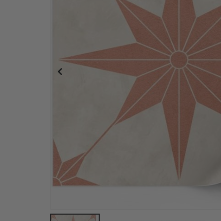
Retroblommönster Väggplattor / 24 st