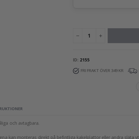
ID
2155
FRI FRAKT ÖVER 349 KR
RUKTIONER
liga och avtagbara.
na kan monteras direkt på befintliga kakelplattor eller andra släta yt