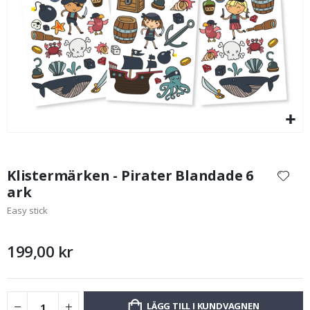
199,00 Kr
Hoppa
till
Klistermärken - Pirater Blandade 6
början
ark
av
Easy stick
bildgalleriet
199,00 kr
LÄGG TILL I KUNDVAGNEN