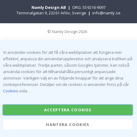
Namly Design AB
|
ORG: 559216-9097
Terminalgatan 9, 23261 Arlöv, Sverige
|
info@namly.se
© Namly Design 2026
Vi använder cookies för att få våra webbplatser att fungera mer
effektivt, anpassa din användarupplevelse och analysera trafiken på
våra webbplatser. Tredje parter, såsom Googles tjänster, kan också
använda cookies för att tillhandahålla personligt anpassade
annonser. Vänligen välj en av följande knappar för att ange dina
cookiepreferenser. Detaljer om de cookies vi använder finns på vår
Cookies
-sida.
ACCEPTERA COOKIES
HANTERA COOKIES