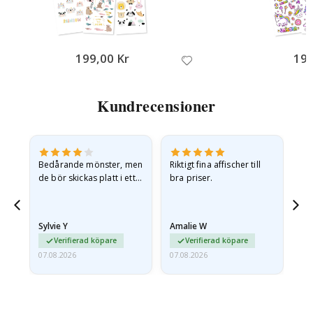
199,00 Kr
199
Kundrecensioner
Bedårande mönster, men
Riktigt fina affischer till
All
de bör skickas platt i ett
bra priser.
styvt kuvert. eftersom de
anlände hoprullade och
lite skrynkliga,…
Sylvie Y
Amalie W
Ka
Verifierad köpare
Verifierad köpare
07.08.2026
07.08.2026
07.