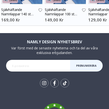
Självhäftande
Självhäftande
Självhäftand
Namnlappar 140 st
Namnlappar 100 st
Namnlappar 
30x13 mm
30x13 mm
30x13 mm
169,00 Kr
149,00 Kr
129,00 Kr
NAMLY DESIGN NYHETSBREV
Var först med de senaste nyheterna och ta del av våra
exklusiva erbjudanden.
PRENUMERERA
Tik
To
k