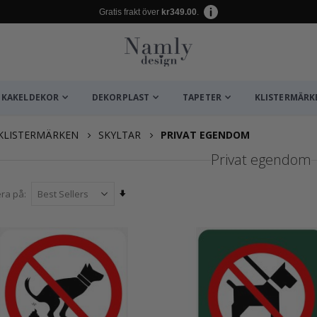
Gratis frakt över
kr349.00
.
KAKELDEKOR
DEKORPLAST
TAPETER
KLISTERMÄRK
KLISTERMÄRKEN
SKYLTAR
PRIVAT EGENDOM
Privat egendom
Sätt
era på
stigande
sortering