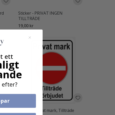
ård
Sticker - PRIVAT INGEN
TILLTRÄDE
19,00 kr
t ett
ligt
ande
 efter?
par
o
Sticker - Privat mark, Tillträde