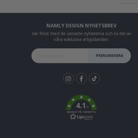
NAMLY DESIGN NYHETSBREV
Var först med de senaste nyheterna och ta del av
våra exklusiva erbjudanden.
PRENUMERERA
Tik
To
k
4.1
/5
BASERAT PÅ 1029 BETYG