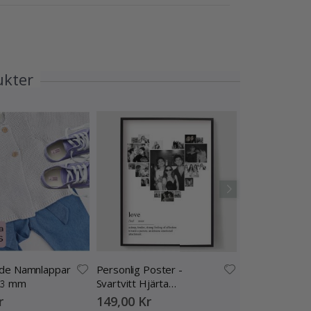
ukter
nde Namnlappar
Personlig Poster -
Poster 
13 mm
Svartvitt Hjärta
99,00 Kr
Fotokollage
r
149,00 Kr