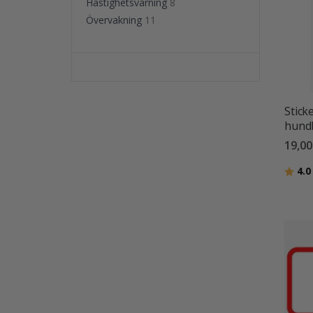
Hastighetsvarning
8
Övervakning
11
Stick
hundb
19,00
Betyg
4.0