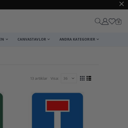
artikl
0
Kundv
EN
CANVASTAVLOR
ANDRA KATEGORIER
13
artiklar
Visa
Visa
Rutnät
Listvy
som