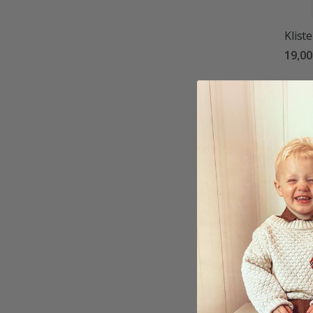
Klist
19,00
Stick