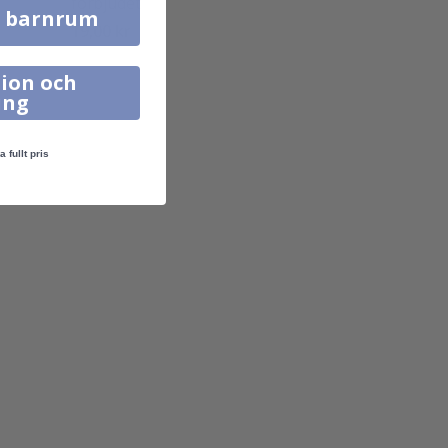
förbjudet
l barnrum
19,00 kr
ion och
ing
a fullt pris