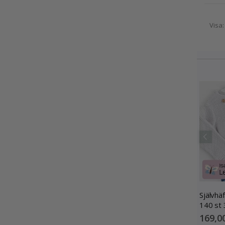
Visa
Självh
140 st
169,0