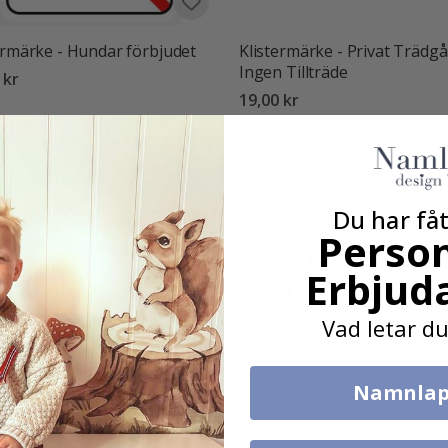
ermärke - Hundar förbjudet
Klistermärke - Privat Trädg
Ingen Tillträde
 kr
19,00 kr
Du har fåt
Person
Erbjud
Vad letar du
Namnlap
er - Privat område Tillträde
Sticker - Private property N