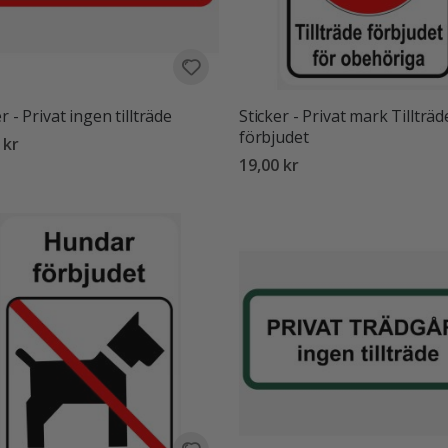
r - Privat ingen tillträde
Sticker - Privat mark Tillträd
förbjudet
 kr
19,00 kr
:
utav 5 stjärnor