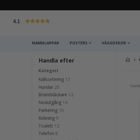
4.1
Baserat på 1029 betyg
NAMNLAPPAR
POSTERS
VÄGGDEKOR
Handla efter
Kategori
Källsortering
13
Sort
Hundar
20
Brandsläckare
12
Nödutgång
14
Parkering
10
Rökning
9
Toalett
12
Telefon
6