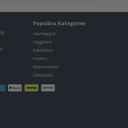
Populära Kategorier
tag
Namnlappar
Väggdekor
s!
Kakeldekor
Posters
Klistermärken
Dekorplast