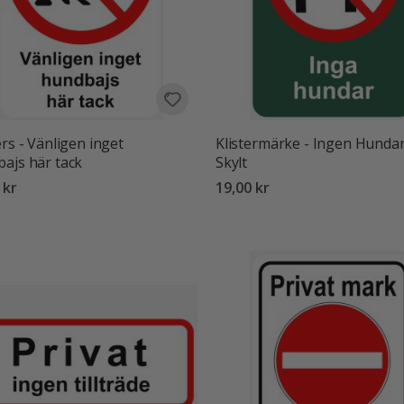
ers - Vänligen inget
Klistermärke - Ingen Hunda
ajs här tack
Skylt
 kr
19,00 kr
:
utav 5 stjärnor