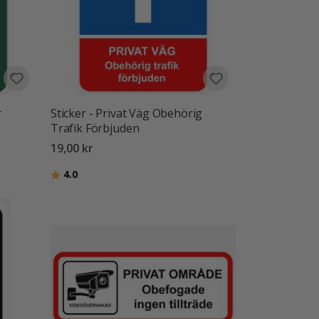
r
Sticker - Privat Väg Obehörig
Trafik Förbjuden
19,00 kr
Betyg:
utav 5 stjärnor
4.0