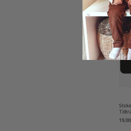
förbj
19,00
Stick
Tillt
19,00