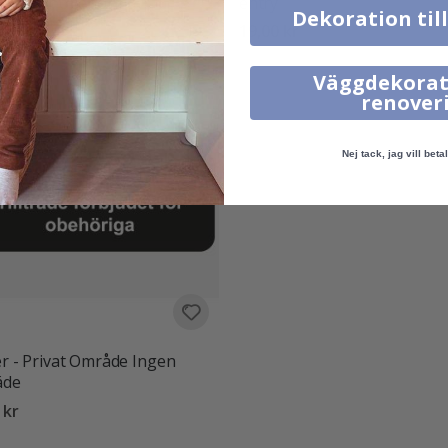
udet för obehöriga
entry
Dekoration til
 kr
19,00 kr
Väggdekorat
renover
Nej tack, jag vill betal
er - Privat Område Ingen
räde
 kr