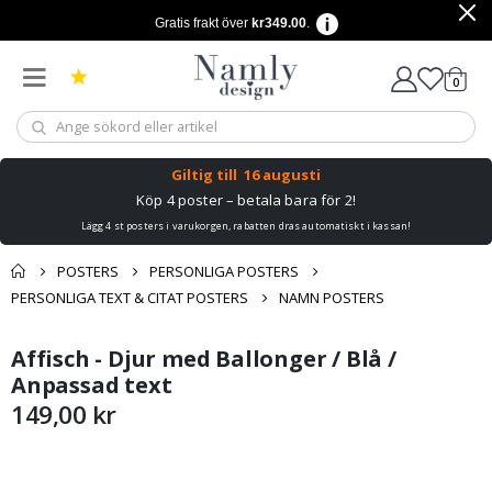
Gratis frakt över
kr349.00
.
artikl
0
Kundv
Giltig till
16 augusti
Köp 4 poster – betala bara för 2!
Lägg 4 st posters i varukorgen, rabatten dras automatiskt i kassan!
POSTERS
PERSONLIGA POSTERS
PERSONLIGA TEXT & CITAT POSTERS
NAMN POSTERS
Du kanske också
Affisch - Djur med Ballonger / Blå /
Kundvagn
Hoppa
Hoppa
gillar detta ✔
till
till
Anpassad text
Till kassan
slutet
början
149,00 kr
av
av
bildgalleriet
bildgalleriet