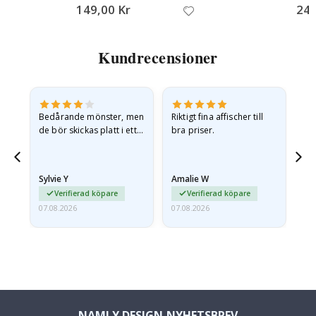
149,00 Kr
249
Kundrecensioner
Bedårande mönster, men
Riktigt fina affischer till
All
de bör skickas platt i ett
bra priser.
styvt kuvert. eftersom de
anlände hoprullade och
lite skrynkliga,…
Sylvie Y
Amalie W
Ka
Verifierad köpare
Verifierad köpare
07.08.2026
07.08.2026
07.
NAMLY DESIGN NYHETSBREV