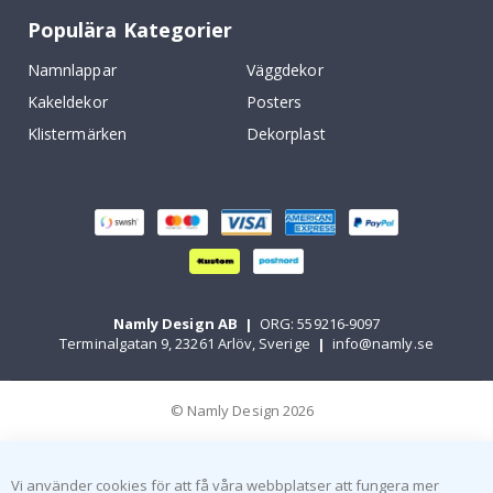
Populära Kategorier
Namnlappar
Väggdekor
Kakeldekor
Posters
Klistermärken
Dekorplast
Namly Design AB
|
ORG: 559216-9097
Terminalgatan 9, 23261 Arlöv, Sverige
|
info@namly.se
© Namly Design 2026
Vi använder cookies för att få våra webbplatser att fungera mer