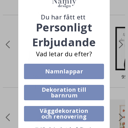
Andra köpte också
Du har fått ett
Personligt
Erbjudande
Vad letar du efter?
Namnlappar
99,00 Kr
95
Liknande Produkter
Dekoration till
barnrum
Väggdekoration
och renovering