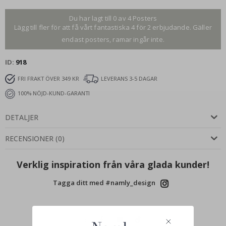
Du har lagt till 0 av 4 Posters
Lägg till fler för att få vårt fantastiska 4 för 2 erbjudande. Gäller
endast posters, ramar ingår inte.
ID
918
FRI FRAKT ÖVER 349 KR
LEVERANS 3-5 DAGAR
100% NÖJD-KUND-GARANTI
DETALJER
RECENSIONER
(
0
)
Verklig inspiration från våra glada kunder!
Tagga ditt med #namly_design