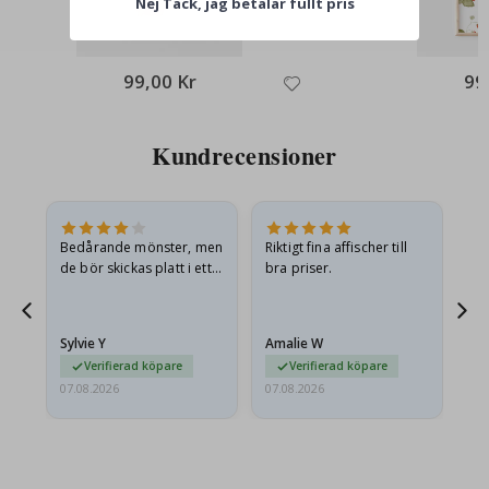
Nej Tack, jag betalar fullt pris
99,00 Kr
99
Kundrecensioner
Bedårande mönster, men
Riktigt fina affischer till
All
de bör skickas platt i ett
bra priser.
styvt kuvert. eftersom de
anlände hoprullade och
lite skrynkliga,…
Sylvie Y
Amalie W
Ka
Verifierad köpare
Verifierad köpare
07.08.2026
07.08.2026
07.