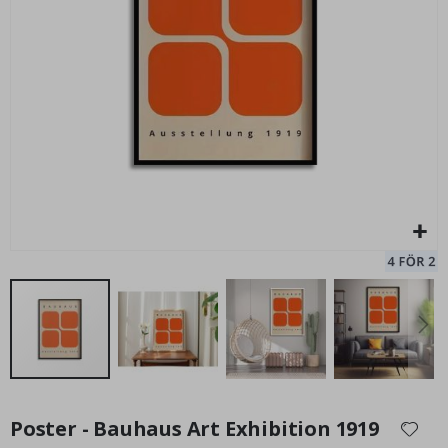
Hoppa
till
Poster - Bauhaus Art Exhibition 1919
början