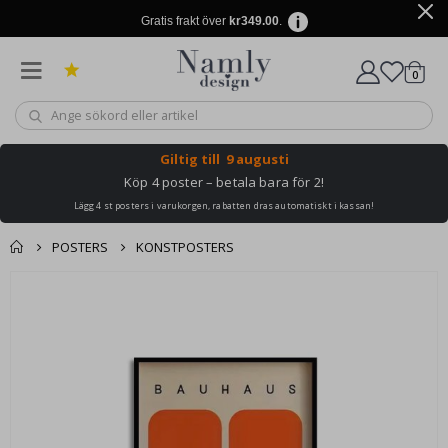
Gratis frakt över
kr349.00
.
artikl
0
Kundv
Giltig till
9 augusti
Köp 4 poster – betala bara för 2!
Lägg 4 st posters i varukorgen, rabatten dras automatiskt i kassan!
POSTERS
KONSTPOSTERS
Hoppa
till
slutet
av
bildgalleriet