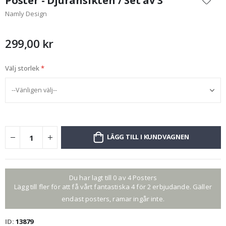
Poster - Djuransikten / Set av 3
början
Namly Design
av
bildgalleriet
299,00 kr
Välj storlek
LÄGG TILL I KUNDVAGNEN
Du har lagt till 0 av 4 Posters
Lägg till fler för att få vårt fantastiska 4 för 2 erbjudande. Gäller
endast posters, ramar ingår inte.
ID
13879