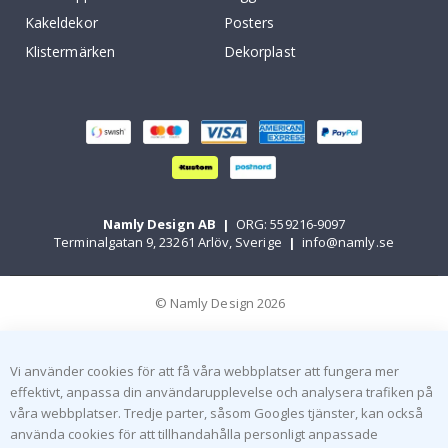
Kakeldekor
Posters
Klistermärken
Dekorplast
Namly Design AB
|
ORG: 559216-9097
Terminalgatan 9, 23261 Arlöv, Sverige
|
info@namly.se
© Namly Design 2026
Vi använder cookies för att få våra webbplatser att fungera mer
effektivt, anpassa din användarupplevelse och analysera trafiken på
våra webbplatser. Tredje parter, såsom Googles tjänster, kan också
använda cookies för att tillhandahålla personligt anpassade