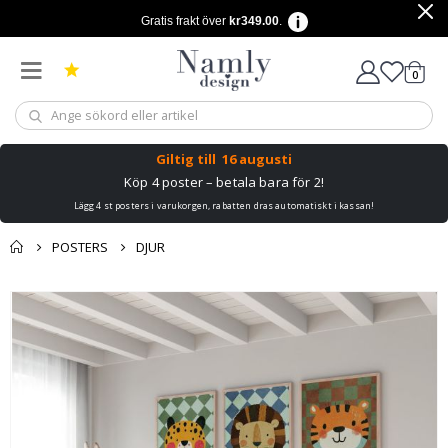
Gratis frakt över
kr349.00
.
artikl
0
Kundv
Giltig till
16 augusti
Köp 4 poster – betala bara för 2!
Lägg 4 st posters i varukorgen, rabatten dras automatiskt i kassan!
POSTERS
DJUR
Du kanske också
Kundvagn
Hoppa
gillar detta ✔
till
Till kassan
slutet
av
bildgalleriet