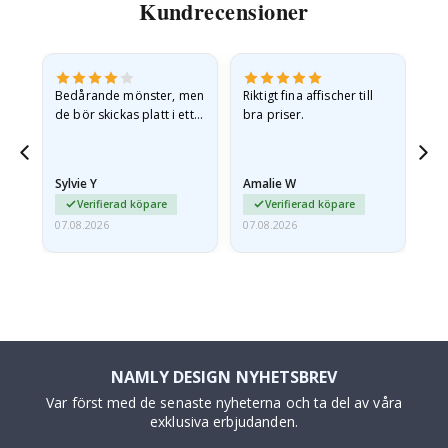
Kundrecensioner
Bedårande mönster, men
Riktigt fina affischer till
All
de bör skickas platt i ett
bra priser.
styvt kuvert. eftersom de
anlände hoprullade och
lite skrynkliga,…
Sylvie Y
Amalie W
Ka
Verifierad köpare
Verifierad köpare
07.08.2026
07.08.2026
07.
NAMLY DESIGN NYHETSBREV
Var först med de senaste nyheterna och ta del av våra
exklusiva erbjudanden.