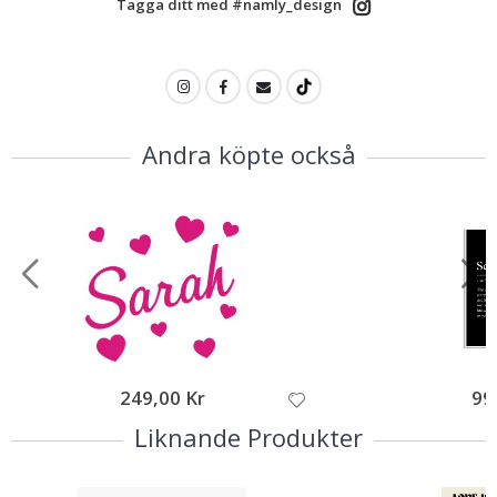
Tagga ditt med #namly_design
Andra köpte också
249,00 Kr
99
Liknande Produkter