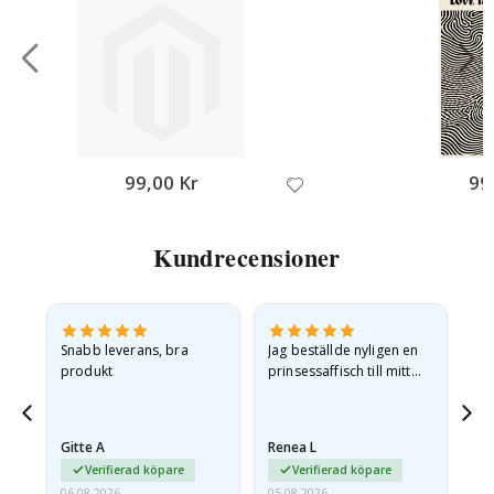
99,00 Kr
99
Kundrecensioner
en
Snabb leverans, bra
Jag beställde nyligen en
Jag
produkt
prinsessaffisch till mitt
är
.
barnbarn. Postern var
oc
något fraktskadad. Jag
va
mailade problemet och…
Gitte A
Renea L
Sa
Verifierad köpare
Verifierad köpare
06.08.2026
05.08.2026
05.