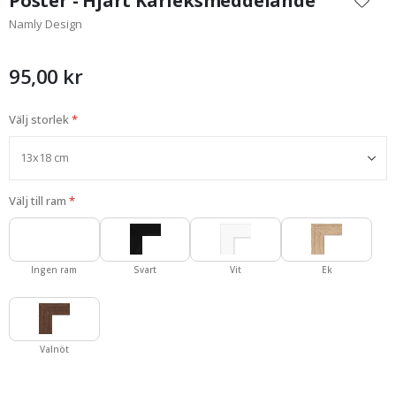
Poster - Hjärt Kärleksmeddelande
början
Namly Design
av
bildgalleriet
95,00 kr
Välj storlek
Välj till ram
Ingen ram
Svart
Vit
Ek
Valnöt