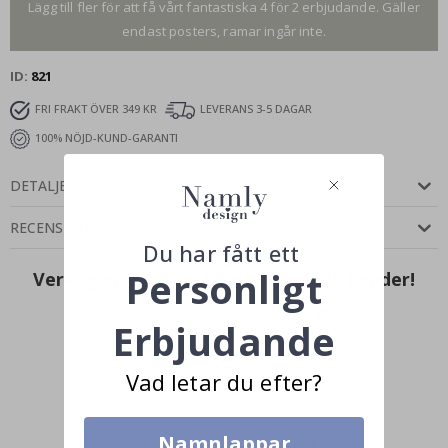
Lägg till fler för att få vårt fantastiska 4 för 2 erbjudande. Gäller
endast posters, ramar ingår inte.
ID
821
FRI FRAKT ÖVER 349 KR
LEVERANS 3-5 DAGAR
100% NÖJD-KUND-GARANTI
DETALJER
RECENSIONER
(
0
)
Du har fått ett
Personligt
Verklig inspiration från våra glada kunder!
Tagga ditt med #namly_design
Erbjudande
Vad letar du efter?
Namnlappar