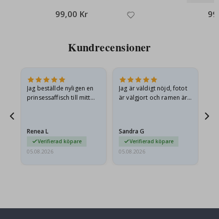
99,00 Kr
99
Kundrecensioner
n
Jag beställde nyligen en
Jag är väldigt nöjd, fotot
Ut
.
prinsessaffisch till mitt
är välgjort och ramen är
barnbarn. Postern var
också fin. Och leveransen
något fraktskadad. Jag
var snabb.
mailade problemet och…
Renea L
Sandra G
Al
Verifierad köpare
Verifierad köpare
05.08.2026
05.08.2026
05.