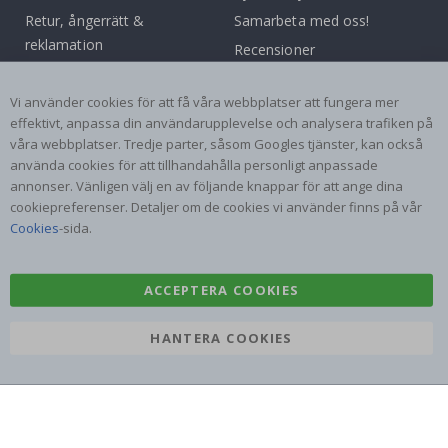
Retur, ångerrätt &
Samarbeta med oss!
reklamation
Recensioner
Villkor
Instruktioner
Inspiration
Vi använder cookies för att få våra webbplatser att fungera mer
effektivt, anpassa din användarupplevelse och analysera trafiken på
våra webbplatser. Tredje parter, såsom Googles tjänster, kan också
Populära Kategorier
använda cookies för att tillhandahålla personligt anpassade
Namnlappar
Väggdekor
annonser. Vänligen välj en av följande knappar för att ange dina
cookiepreferenser. Detaljer om de cookies vi använder finns på vår
Kakeldekor
Posters
Cookies
-sida.
Klistermärken
Dekorplast
ACCEPTERA COOKIES
HANTERA COOKIES
Namly Design AB
|
ORG: 559216-9097
Terminalgatan 9, 23261 Arlöv, Sverige
|
info@namly.se