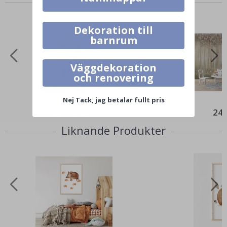
Andra köpte också
Dekoration till
barnrum
Väggdekoration
och renovering
Nej Tack, jag betalar fullt pris
495,00 Kr
249
Liknande Produkter