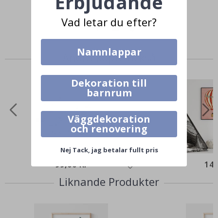
Erbjudande
Vad letar du efter?
Namnlappar
Andra köpte också
Dekoration till
barnrum
Väggdekoration
och renovering
Nej Tack, jag betalar fullt pris
99,00 Kr
149
Liknande Produkter