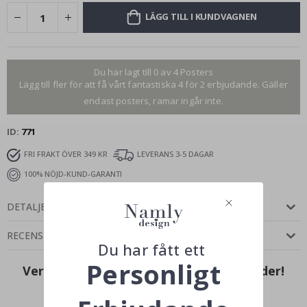
LÄGG TILL I KUNDVAGNEN
Du har lagt till 0 av 4 Posters
Lägg till fler för att få vårt fantastiska 4 för 2 erbjudande. Gäller
endast posters, ramar ingår inte.
ID
771
FRI FRAKT ÖVER 349 KR
LEVERANS 3-5 DAGAR
100% NÖJD-KUND-GARANTI
DETALJER
RECENSIONER
(
0
)
Du har fått ett
Personligt
Verklig inspiration från våra glada kunder!
Tagga ditt med #namly_design