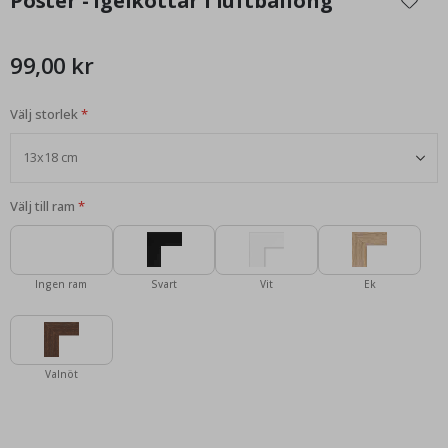
Poster - Igelkottar i luftballong
början
av
bildgalleriet
99,00 kr
Välj storlek
Välj till ram
Ingen ram
Svart
Vit
Ek
Valnöt