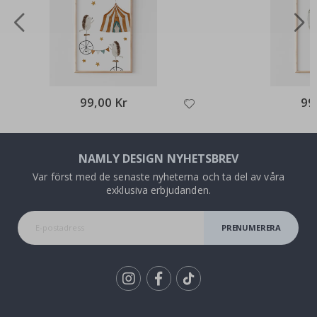
99,00 Kr
99
NAMLY DESIGN NYHETSBREV
Var först med de senaste nyheterna och ta del av våra
exklusiva erbjudanden.
PRENUMERERA
Tik
To