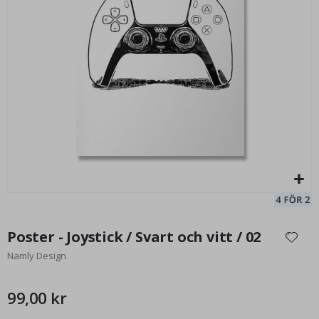
Poster - Dancing Flower av Keith Haring
Af
99,00 Kr
Hoppa
till
Poster - Joystick / Svart och vitt / 02
början
Namly Design
av
bildgalleriet
99,00 kr