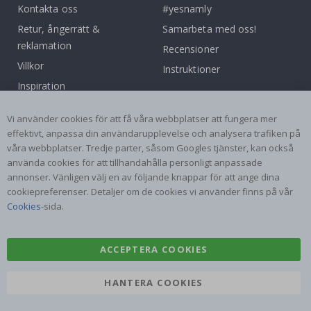
Kontakta oss
#yesnamly
Retur, ångerrätt &
Samarbeta med oss!
reklamation
Recensioner
Villkor
Instruktioner
Inspiration
Populära Kategorier
Vi använder cookies för att få våra webbplatser att fungera mer
effektivt, anpassa din användarupplevelse och analysera trafiken på
Namnlappar
Väggdekor
våra webbplatser. Tredje parter, såsom Googles tjänster, kan också
använda cookies för att tillhandahålla personligt anpassade
Kakeldekor
Posters
annonser. Vänligen välj en av följande knappar för att ange dina
Klistermärken
Dekorplast
cookiepreferenser. Detaljer om de cookies vi använder finns på vår
Cookies
-sida.
ACCEPTERA COOKIES
HANTERA COOKIES
Namly Design AB
|
ORG: 559216-9097