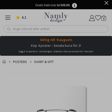
Gratis frakt över
kr349.00
.
4.1
Baserat på 1025 betyg
artikl
0
Kundv
Giltig till
9 augusti
Köp 4 poster – betala bara för 2!
Lägg 4 st posters i varukorgen, rabatten dras automatiskt i kassan!
POSTERS
SVART & VITT
Du kanske också
Kundvagn
Hoppa
gillar detta ✔
till
Till kassan
slutet
av
bildgalleriet