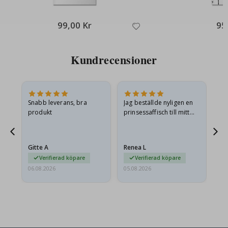
99,00 Kr
95
Kundrecensioner
Snabb leverans, bra
Jag beställde nyligen en
Jag
produkt
prinsessaffisch till mitt
är
t.
barnbarn. Postern var
oc
något fraktskadad. Jag
va
äg
mailade problemet och…
Gitte A
Renea L
Sa
Verifierad köpare
Verifierad köpare
06.08.2026
05.08.2026
05.