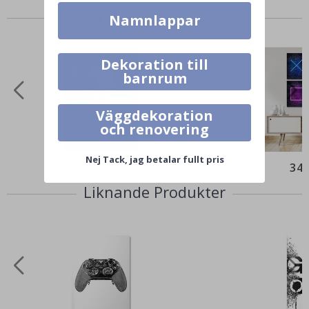
Andra köpte också
Namnlappar
Dekoration till
barnrum
Väggdekoration
och renovering
Nej Tack, jag betalar fullt pris
99,00 Kr
349
Liknande Produkter