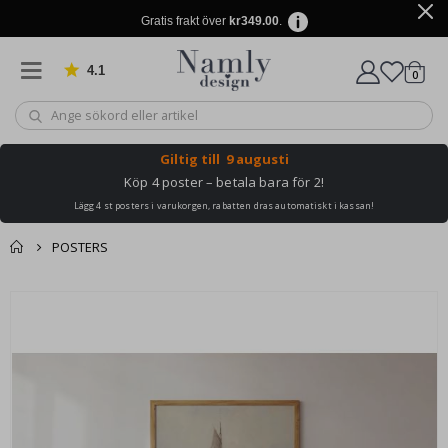
Gratis frakt över
kr349.00
.
4.1
Baserat på 1030 betyg
artikl
0
Kundv
Giltig till
9 augusti
Köp 4 poster – betala bara för 2!
Lägg 4 st posters i varukorgen, rabatten dras automatiskt i kassan!
POSTERS
Du kanske också
Kundvagn
Hoppa
gillar detta ✔
till
Till kassan
slutet
av
bildgalleriet