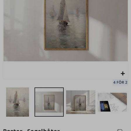
Poster - Segelbåtens Lugna
El
99,00 Kr
Hoppa
till