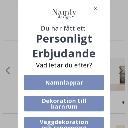
Tagga ditt med #namly_design
Du har fått ett
Personligt
Andra köpte också
Erbjudande
Vad letar du efter?
Namnlappar
Dekoration till
99,00 Kr
95
barnrum
Liknande Produkter
Väggdekoration
och renovering